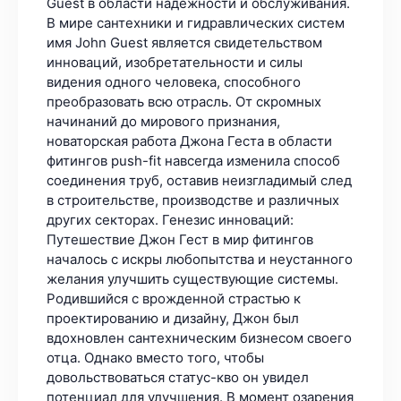
Guest в области надежности и обслуживания.
В мире сантехники и гидравлических систем
имя John Guest является свидетельством
инноваций, изобретательности и силы
видения одного человека, способного
преобразовать всю отрасль. От скромных
начинаний до мирового признания,
новаторская работа Джона Геста в области
фитингов push-fit навсегда изменила способ
соединения труб, оставив неизгладимый след
в строительстве, производстве и различных
других секторах. Генезис инноваций:
Путешествие Джон Гест в мир фитингов
началось с искры любопытства и неустанного
желания улучшить существующие системы.
Родившийся с врожденной страстью к
проектированию и дизайну, Джон был
вдохновлен сантехническим бизнесом своего
отца. Однако вместо того, чтобы
довольствоваться статус-кво он увидел
потенциал для улучшения. В момент озарения