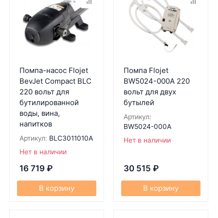
Помпа-насос Flojet
Помпа Flojet
BevJet Compact BLC
BW5024-000A 220
220 вольт для
вольт для двух
бутилированной
бутылей
воды, вина,
Артикул:
напитков
BW5024-000A
Артикул:
BLC3011010A
Нет в наличии
Нет в наличии
16 719
₽
30 515
₽
В корзину
В корзину