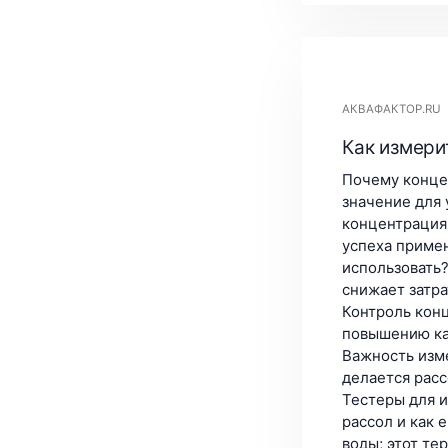
АКВАФАКТОР.RU
Как измери
Почему конце
значение для
концентрация
успеха примен
использовать?
снижает затра
Контроль кон
повышению ка
Важность изме
делается расс
Тестеры для 
рассол и как 
воды; этот те