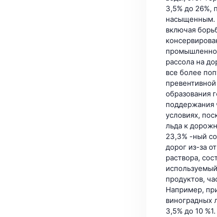
3,5% до 26%, 
насыщенным. 
включая борьб
консервирован
промышленное
рассола на д
все более поп
превентивной 
образования г
поддержания 
условиях, по
льда к дорож
23,3% -ный с
дорог из-за о
раствора, сос
используемый
продуктов, ча
Например, пр
виноградных 
3,5% до 10 %1