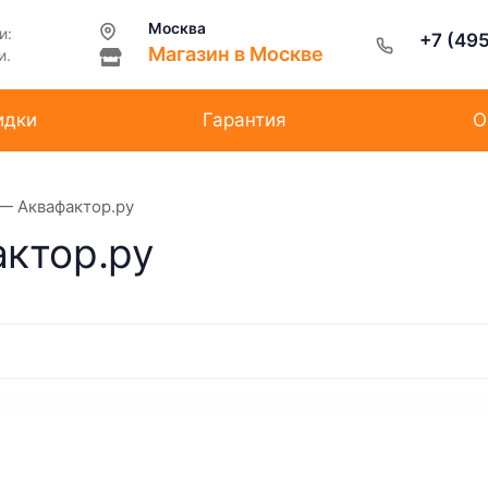
Москва
и:
+7 (49
Магазин в Москве
и.
идки
Гарантия
О
— Аквафактор.ру
ктор.ру