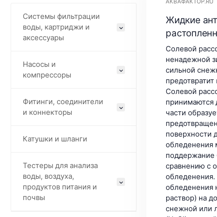
АКВАФАКТОР.RU
Системы фильтрации
Жидкие ант
воды, картриджи и
растопленн
аксессуары
Солевой рассо
ненадежной з
Насосы и
сильной снеж
компрессоры
предотвратит 
Солевой расс
Фитинги, соединители
принимаются д
и коннекторы
части образуе
предотвращен
поверхности д
Катушки и шланги
обледенения 
поддержание 
Тестеры для анализа
сравнению с 
воды, воздуха,
обледенения.
продуктов питания и
обледенения 
почвы
раствор) на 
снежной или 