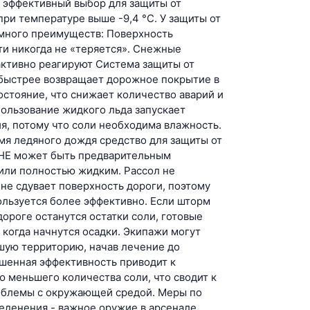
й эффективный выбор для защиты от
ри температуре выше -9,4 °C. У защиты от
много преимуществ: Поверхность
ти никогда не «теряется». Снежные
активно реагируют Система защиты от
быстрее возвращает дорожное покрытие в
стояние, что снижает количество аварий и
ользование жидкого льда запускает
я, потому что соли необходима влажность.
мя ледяного дождя средство для защиты от
НЕ может быть предварительным
или полностью жидким. Рассол не
 не сдувает поверхность дороги, поэтому
ользуется более эффективно. Если шторм
 дороге останутся остатки соли, готовые
, когда начнутся осадки. Экипажи могут
шую территорию, начав лечение до
ышенная эффективность приводит к
 меньшего количества соли, что сводит к
блемы с окружающей средой. Меры по
еденения - важное оружие в арсенале