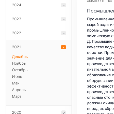
АКВАФАКТОР.RU
2024
Промышленн
Промышленная
2023
сырой воды и
промышленной
2022
химическую об
Д. Промышлен
качество воды
2021
очистки. Про
Декабрь
значение для
Ноябрь
производстве
питательной 
Октябрь
образование 
Июнь
оборудовании
Май
эффективност
Апрель
производстве
Март
опасные сточ
должны очища
перед их сбр
2020