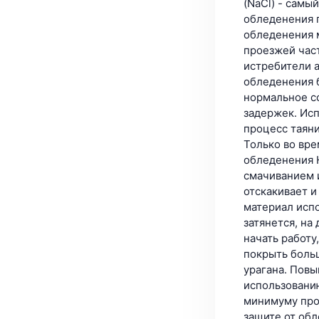
(NaCl) - самы
обледенения п
обледенения 
проезжей час
истребители 
обледенения 
нормальное со
задержек. Исп
процесс таяни
Только во вре
обледенения 
смачиванием 
отскакивает и
материал исп
затянется, на
начать работу
покрыть боль
урагана. Пов
использованию
минимуму про
защите от обл