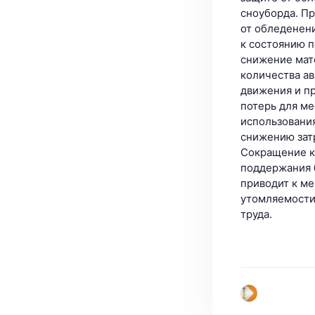
сноуборда. П
от обледенен
к состоянию п
снижение мат
количества ав
движения и п
потерь для м
использования
снижению зат
Сокращение к
поддержания 
приводит к м
утомляемости
труда.