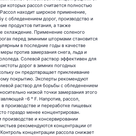
при которых рассол считается полностью
Рассол находит широкое применение,
у с обледенением дорог, производство и
ие продуктов питания, а также
 охлаждение. Применение соленого
орогах перед зимними штормами становится
улярным в последние годы в качестве
меры против замерзания снега, льда и
ололеда. Солевой раствор эффективен для
чистоты дорог в зимних погодных
скольку он предотвращает приклеивание
ному покрытию. Эксперты рекомендуют
олевой раствор для борьбы с обледенением
тносительно низкой точки замерзания этого
тавляющей -6 ° F. Напротив, рассол,
 в производстве и переработке пищевых
сто гораздо менее концентрирован.
и производстве и консервировании
листьев рекомендуются концентрации от
. Контроль концентрации рассола снижает