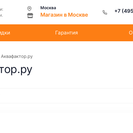
Москва
и:
+7 (49
Магазин в Москве
и.
идки
Гарантия
О
 Аквафактор.ру
тор.ру