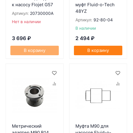
к насосу Flojet G57
муфт Fluid-o-Tech
48YZ
Артикул:
20730000A
Артикул:
92-80-04
Нет в наличии
В наличии
3 696
₽
2 494
₽
В корзину
В корзину
Метрический
Муфта М90 для
адаптер M90 B14
насосов Fluid-o-