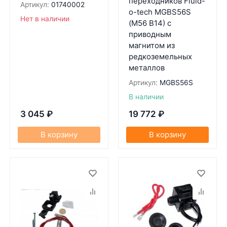
переходников Fluid-
Артикул:
01740002
o-tech MGBS56S
Нет в наличии
(M56 B14) с
приводным
магнитом из
редкоземельных
металлов
Артикул:
MGBS56S
В наличии
3 045
₽
19 772
₽
В корзину
В корзину