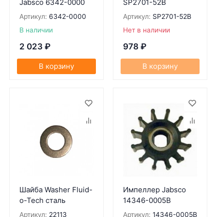
Jabsco 6342-0000
SP2701-52B
Артикул:
6342-0000
Артикул:
SP2701-52B
В наличии
Нет в наличии
2 023
₽
978
₽
В корзину
В корзину
Шайба Washer Fluid-
Импеллер Jabsco
o-Tech сталь
14346-0005B
Артикул:
22113
Артикул:
14346-0005B