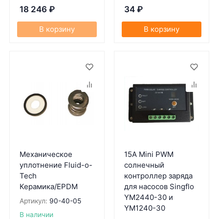
18 246
₽
34
₽
В корзину
В корзину
Механическое
15A Mini PWM
уплотнение Fluid-o-
солнечный
Tech
контроллер заряда
Керамика/EPDM
для насосов Singflo
YM2440-30 и
Артикул:
90-40-05
YM1240-30
В наличии