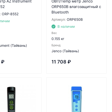
тр AZ Instrument
ОВП/Temp метр Jenco
552
ORP650B влагозащитный с
Bluetooth
:
ORP-8552
Артикул:
ORP650B
аличии
В наличии
Вес
0.155 кг
rument (Тайвань)
Бренд
Jenco (Тайвань)
₽
11 708
₽