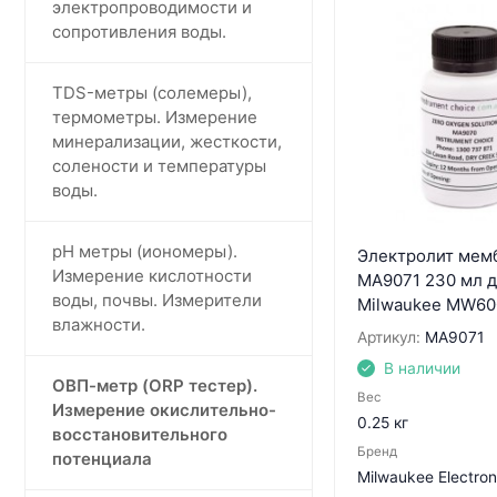
электропроводимости и
сопротивления воды.
TDS-метры (солемеры),
термометры. Измерение
минерализации, жесткости,
солености и температуры
воды.
pH метры (иономеры).
Электролит мем
Измерение кислотности
MA9071 230 мл д
воды, почвы. Измерители
Milwaukee MW60
влажности.
Артикул:
MA9071
В наличии
ОВП-метр (ORP тестер).
Вес
Измерение окислительно-
0.25 кг
восстановительного
Бренд
потенциала
Milwaukee Electro