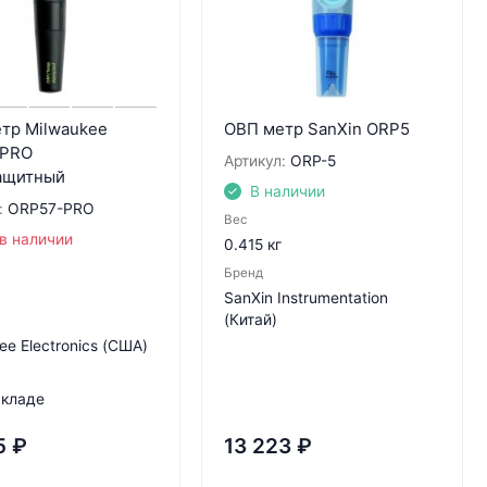
тр Milwaukee
ОВП метр SanXin ORP5
 PRO
Артикул:
ORP-5
ащитный
В наличии
:
ORP57-PRO
Вес
в наличии
0.415 кг
Бренд
SanXin Instrumentation
(Китай)
ee Electronics (США)
складе
5
₽
13 223
₽