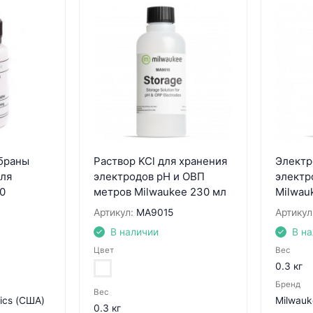
браны
Раствор KCl для хранения
Электр
ля
электродов pH и ОВП
электр
0
метров Milwaukee 230 мл
Milwau
Артикул:
MA9015
Артикул
В наличии
В н
Цвет
Вес
0.3 кг
Бренд
Вес
nics (США)
Milwauk
0.3 кг