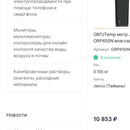
электропроводимости при
помощи телефона и
смартфона
Мониторы,
ОВП/Temp метр 
мультимониторы,
ORP650N влагоз
контроллеры для онлайн
контроля качества воды,
Артикул:
ORP650N
воздуха и почвы
В наличии
Вес
Калибровочные растворы,
0.155 кг
реагенты, расходные
Бренд
материалы
Jenco (Тайвань)
Новости
10 853
₽