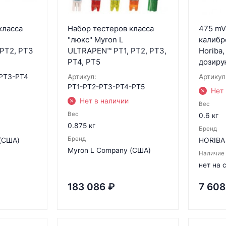
класса
Набор тестеров класса
475 mV
"люкс" Myron L
калибр
PT2, PT3
ULTRAPEN™ PT1, PT2, PT3,
Horiba,
PT4, PT5
дозиру
PT3-PT4
Артикул:
Артикул
PT1-PT2-PT3-PT4-PT5
Нет 
Нет в наличии
Вес
Вес
0.6 кг
0.875 кг
Бренд
Бренд
(США)
HORIBA 
Myron L Company (США)
Наличие
нет на 
183 086
₽
7 608