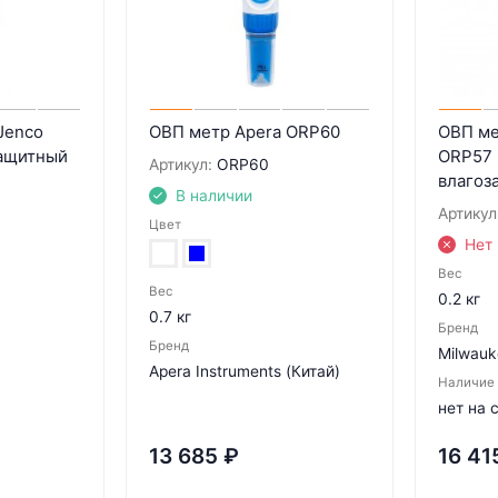
Jenco
ОВП метр Apera ORP60
ОВП ме
ащитный
ORP57
Артикул:
ORP60
влагоз
В наличии
Артикул
Цвет
Нет 
Вес
Вес
0.2 кг
0.7 кг
Бренд
Бренд
Milwauk
Apera Instruments (Китай)
Наличие
нет на 
13 685
₽
16 41