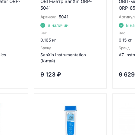
eter ORP-
ОВП-метр SanXin ORP-
ОВП-ме
5041
ORP-8
E
Артикул:
5041
Артикул
В наличии
В н
Вес
Вес
0.165 кг
0.15 кг
Бренд
Бренд
nics
SanXin Instrumentation
AZ Inst
(Китай)
9 123
₽
9 629