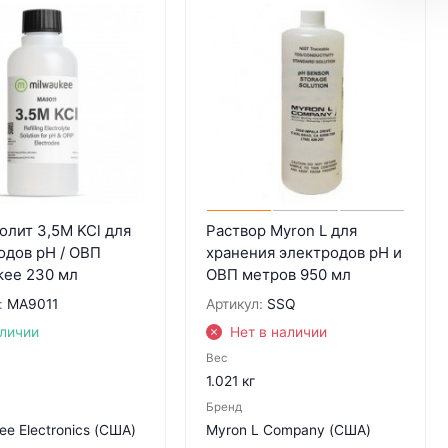
олит 3,5M KCl для
Раствор Myron L для
одов pH / ОВП
хранения электродов pH и
kee 230 мл
ОВП метров 950 мл
:
MA9011
Артикул:
SSQ
аличии
Нет в наличии
Вес
1.021 кг
Бренд
ee Electronics (США)
Myron L Company (США)