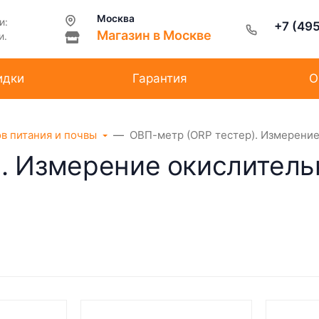
Москва
и:
+7 (49
Магазин в Москве
и.
идки
Гарантия
О
ов питания и почвы
ОВП-метр (ORP тестер). Измерение
. Измерение окислитель