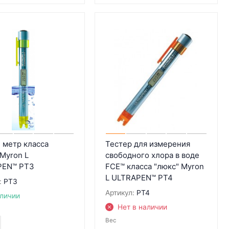
 метр класса
Тестер для измерения
 Myron L
свободного хлора в воде
PEN™ PT3
FCE™ класса "люкс" Myron
L ULTRAPEN™ PT4
:
PT3
Артикул:
PT4
аличии
Нет в наличии
Вес