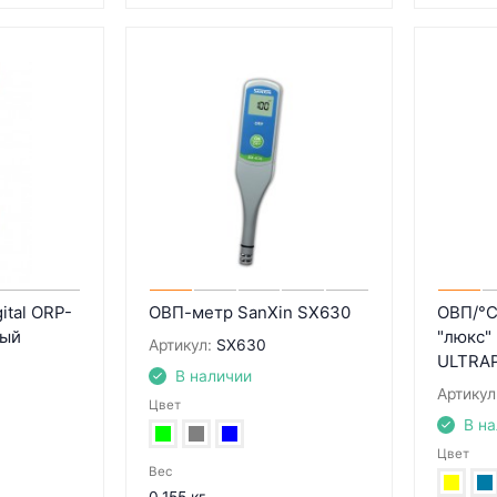
ital ORP-
ОВП-метр SanXin SX630
ОВП/°C
ный
"люкс"
Артикул:
SX630
ULTRA
В наличии
Артикул
Цвет
В н
Цвет
Вес
0.155 кг