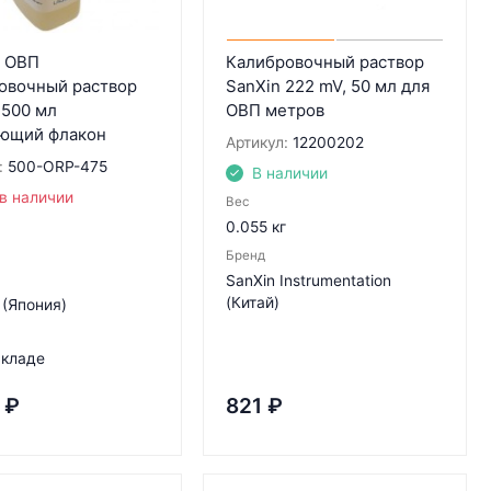
 ОВП
Калибровочный раствор
овочный раствор
SanXin 222 mV, 50 мл для
 500 мл
ОВП метров
ющий флакон
Артикул:
12200202
:
500-ORP-475
В наличии
в наличии
Вес
0.055 кг
Бренд
SanXin Instrumentation
(Китай)
(Япония)
складе
₽
821
₽