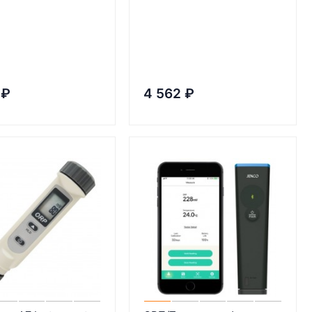
₽
4 562
₽