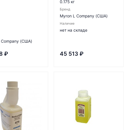
0.175 кг
Бренд
Myron L Company (США)
Наличие
нет на складе
L Company (США)
8
₽
45 513
₽