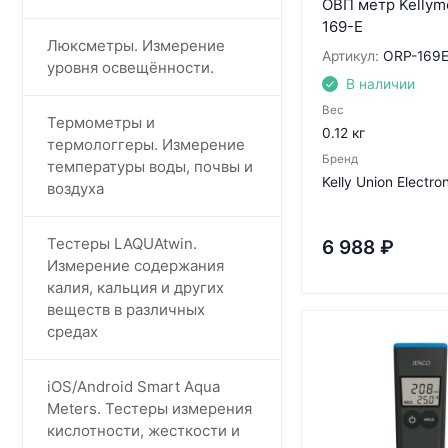
ОВП метр Kellym
169-E
Люксметры. Измерение
Артикул:
ORP-169
уровня освещённости.
В наличии
Вес
Термометры и
0.12 кг
термологгеры. Измерение
Бренд
температуры воды, почвы и
Kelly Union Electro
воздуха
Тестеры LAQUAtwin.
6 988
₽
Измерение содержания
калия, кальция и других
веществ в различных
средах
iOS/Android Smart Aqua
Meters. Тестеры измерения
кислотности, жесткости и