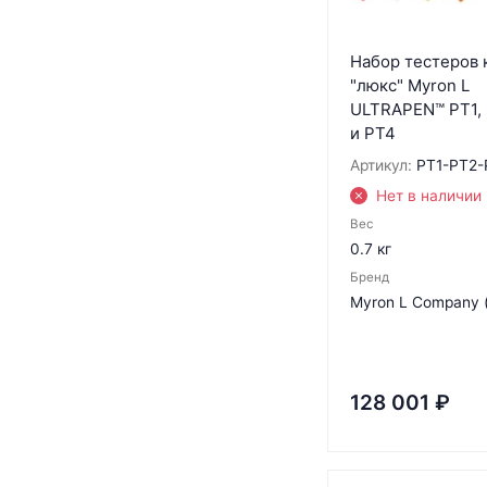
Набор тестеров 
"люкс" Myron L
ULTRAPEN™ PT1, 
и PT4
Артикул:
PT1-PT2-
Нет в наличии
Вес
0.7 кг
Бренд
Myron L Company 
128 001
₽