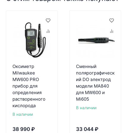
Оксиметр
Сменный
Milwaukee
полярографическ
MW600 PRO
ий DO электрод
прибор для
модели MA840
определения
для MW600 и
растворенного
Mi605
кислорода
В наличии
В наличии
38 990
₽
33 044
₽