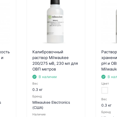
кость
Калибровочный
Раствор
 и
раствор Milwaukee
хранени
200/275 мВ, 230 мл для
pH и ОВ
ОВП метров
Milwauk
В наличии
В на
Вес
Цвет
0.3 кг
Бренд
Вес
s
Milwaukee Electronics
0.3 кг
(США)
Бренд
Наличие