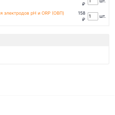
шт.
₽
я электродов pH и ORP (ОВП)
158
шт.
₽