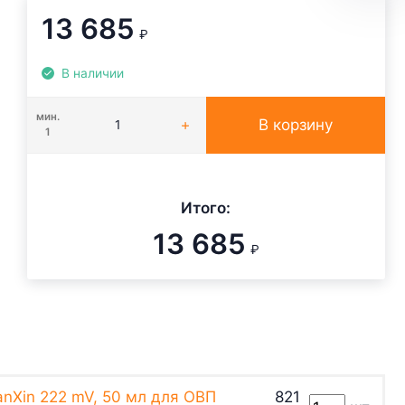
13 685
₽
В наличии
мин.
В корзину
1
Итого:
13 685
₽
nXin 222 mV, 50 мл для ОВП
821