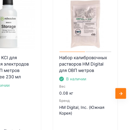
 KCl для
Набор калибровочных
я электродов
растворов HM Digital
П метров
для ОВП метров
ee 230 мл
В наличии
личии
Вес
0.08 кг
Бренд
HM Digital, Inc. (Южная
Корея)