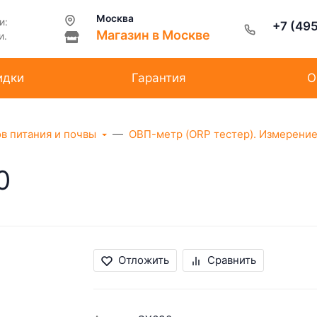
Москва
и:
+7 (49
Магазин в Москве
и.
идки
Гарантия
О
ов питания и почвы
ОВП-метр (ORP тестер). Измерение
0
Отложить
Сравнить