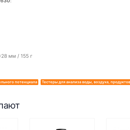
X630
:
28 мм / 155 г
ельного потенциала
Тестеры для анализа воды, воздуха, продукто
упают