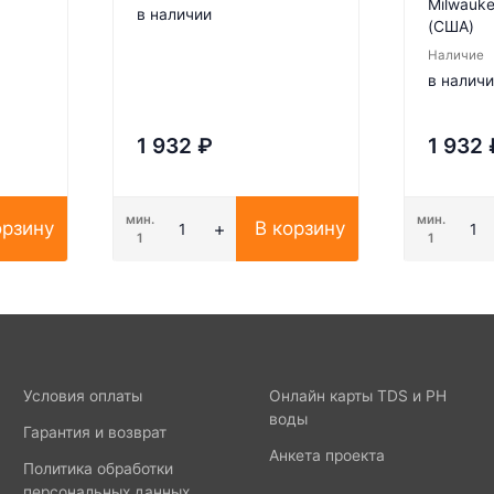
Milwauke
в наличии
(США)
Наличие
в налич
1 932
₽
1 932
мин.
мин.
орзину
В корзину
1
1
Условия оплаты
Онлайн карты TDS и PH
воды
Гарантия и возврат
Анкета проекта
Политика обработки
персональных данных