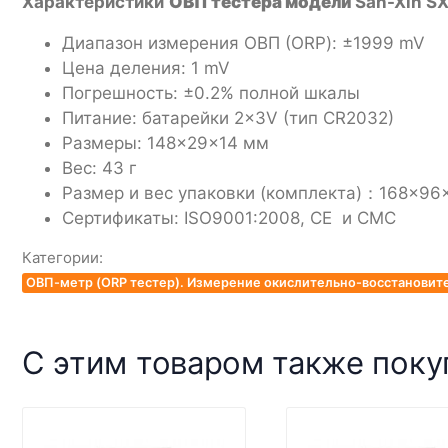
Характеристики
ОВП тестера модели
San-Xin S
Диапазон измерения ОВП (ORP): ±1999 mV
Цена деления: 1 mV
Погрешность: ±0.2% полной шкалы
Питание: батарейки 2×3V (тип CR2032)
Размеры: 148×29×14 мм
Вес: 43 г
Размер и вес упаковки (комплекта)：168×96×
Сертификаты: ISO9001:2008, CE и CMC
Категории:
ОВП-метр (ORP тестер). Измерение окислительно-восстановит
С этим товаром также пок