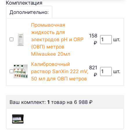
Комплектация
Дополнительно:
Промывочная
жидкость для
158
электродов pH и ORP
шт.
₽
(ОВП) метров
Milwaukee 20мл
Калибровочный
821
раствор SanXin 222 mV,
шт.
₽
50 мл для ОВП метров
Ваш комплект:
1
товар
на
6 988
₽