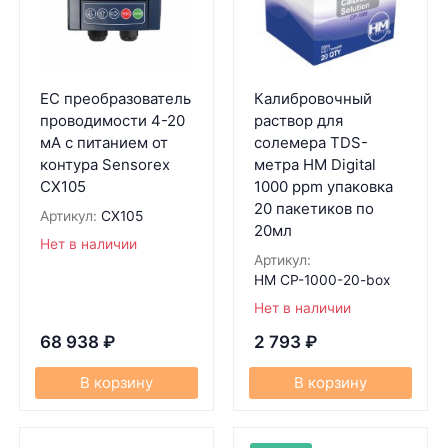
EC преобразователь
Калибровочный
проводимости 4-20
раствор для
мА с питанием от
солемера TDS-
контура Sensorex
метра HM Digital
CX105
1000 ppm упаковка
20 пакетиков по
Артикул:
CX105
20мл
Нет в наличии
Артикул:
HM CP-1000-20-box
Нет в наличии
68 938
₽
2 793
₽
В корзину
В корзину