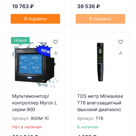
19 763
₽
39 536
₽
В корзину
В корзину
Новый
Мультимонитор/
TDS метр Milwaukee
контроллер Myron L
T76 влагозащитный
серии 900
(высокий диапазон)
Артикул:
900M-1C
Артикул:
T76
Нет в наличии
В наличии