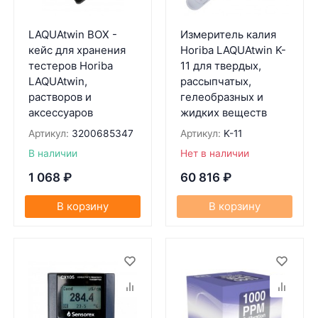
LAQUAtwin BOX -
Измеритель калия
кейс для хранения
Horiba LAQUAtwin K-
тестеров Horiba
11 для твердых,
LAQUAtwin,
рассыпчатых,
растворов и
гелеобразных и
аксессуаров
жидких веществ
Артикул:
3200685347
Артикул:
K-11
В наличии
Нет в наличии
1 068
₽
60 816
₽
В корзину
В корзину