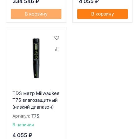
334 546
₽
4 055
₽
В корзину
В корзину
TDS метр Milwaukee
T75 влагозащитный
(низкий диапазон)
Артикул:
T75
В наличии
4 055
₽