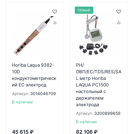
Новый
Horiba Laqua 9382-
PH/
10D
ОВП/EC/TDS/RES/SA
кондуктометрическ
L метр Horiba
ий EC электрод
LAQUA PC1500
настольный с
Артикул:
3014046709
держателем
В наличии
электрода
Артикул:
3200899659
В наличии
45 615
₽
82 106
₽