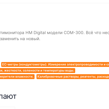
имонитора HM Digital модели COM-300. Всё что необ
 заменить на новый.
EC-метры (кондуктометры). Измерение электропроводимости и с
, жесткости, солености и температуры воды.
мерители влажности.
Калибровочные растворы, реагенты, расхо
упают