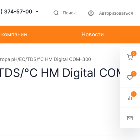
5) 374-57-00
Поиск
Авторизоваться
 компании
Новости
0
ора pH/EC/TDS/°С HM Digital COM-300
DS/°С HM Digital COM-
0
0