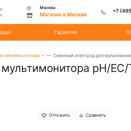
Москва
и:
+7 (49
Магазин в Москве
и.
идки
Гарантия
О
ов питания и почвы
Сменный электрод для мультимонит
мультимонитора pH/EC/T
Отложить
Сравнить