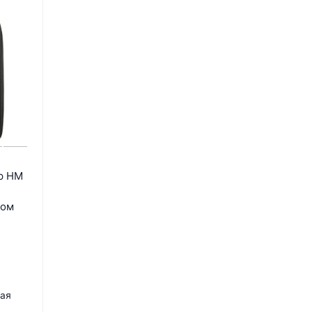
р HM
дом
ная