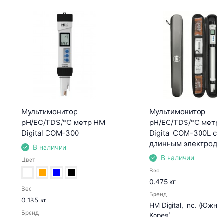
Мультимонитор
Мультимонитор
pH/EC/TDS/°С метр HM
pH/EC/TDS/°С мет
Digital COM-300
Digital COM-300L с
длинным электро
В наличии
В наличии
Цвет
Вес
0.475 кг
Вес
Бренд
0.185 кг
HM Digital, Inc. (Юж
Бренд
Корея)