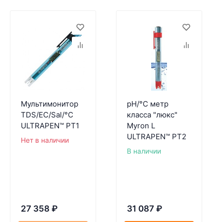
Мультимонитор
pH/°C метр
TDS/EC/Sal/°C
класса "люкс"
ULTRAPEN™ PT1
Myron L
ULTRAPEN™ PT2
Нет в наличии
В наличии
27 358
₽
31 087
₽