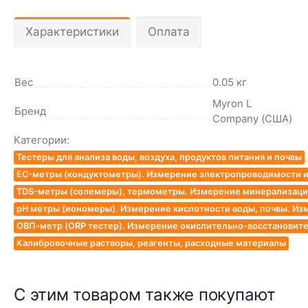
Характеристики
Оплата
Вес
0.05 кг
Myron L
Бренд
Company (США)
Категории:
Тестеры для анализа воды, воздуха, продуктов питания и почвы
EC-метры (кондуктометры). Измерение электропроводимости и
TDS-метры (солемеры), термометры. Измерение минерализации
pH метры (иономеры). Измерение кислотности воды, почвы. Из
ОВП-метр (ORP тестер). Измерение окислительно-восстановит
Калибровочные растворы, реагенты, расходные материалы
С этим товаром также покупают