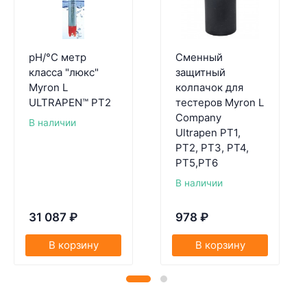
pH/°C метр
Сменный
класса "люкс"
защитный
Myron L
колпачок для
ULTRAPEN™ PT2
тестеров Myron L
Company
В наличии
Ultrapen PT1,
PT2, PT3, PT4,
PT5,PT6
В наличии
31 087
₽
978
₽
В корзину
В корзину