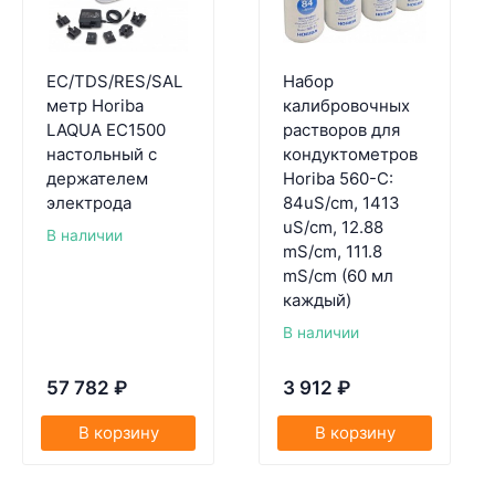
EC/TDS/RES/SAL
Набор
метр Horiba
калибровочных
LAQUA EC1500
растворов для
настольный с
кондуктометров
держателем
Horiba 560-C:
электрода
84uS/cm, 1413
uS/cm, 12.88
В наличии
mS/cm, 111.8
mS/cm (60 мл
каждый)
В наличии
57 782
₽
3 912
₽
В корзину
В корзину