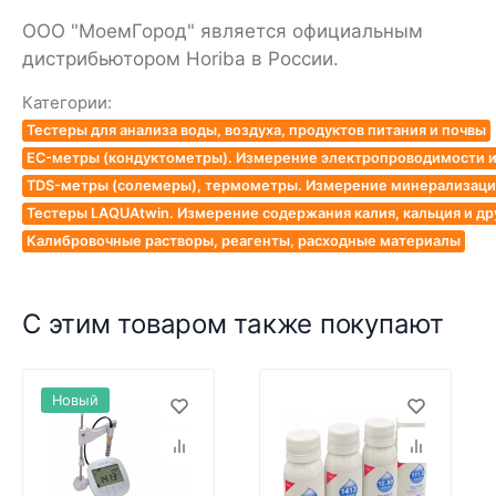
ООО "МоемГород" является официальным
дистрибьютором Horiba в России.
Категории:
Тестеры для анализа воды, воздуха, продуктов питания и почвы
EC-метры (кондуктометры). Измерение электропроводимости и
TDS-метры (солемеры), термометры. Измерение минерализации
Тестеры LAQUAtwin. Измерение содержания калия, кальция и др
Калибровочные растворы, реагенты, расходные материалы
С этим товаром также покупают
Новый