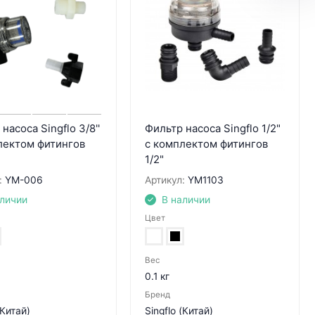
насоса Singflo 3/8''
Фильтр насоса Singflo 1/2"
лектом фитингов
с комплектом фитингов
1/2"
:
YM-006
Артикул:
YM1103
аличии
В наличии
Цвет
Вес
0.1 кг
Бренд
(Китай)
Singflo (Китай)