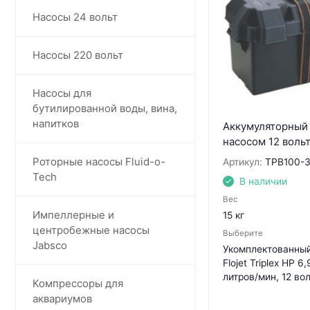
Насосы 24 вольт
Насосы 220 вольт
Насосы для
бутилированной воды, вина,
напитков
Аккумуляторный 
насосом 12 воль
Роторные насосы Fluid-o-
Артикул:
TPB100-
Tech
В наличии
Вес
Импеллерные и
15 кг
центробежные насосы
Выберите
Jabsco
Укомплектованный
Flojet Triplex HP 6,
литров/мин, 12 во
Компрессоры для
аквариумов