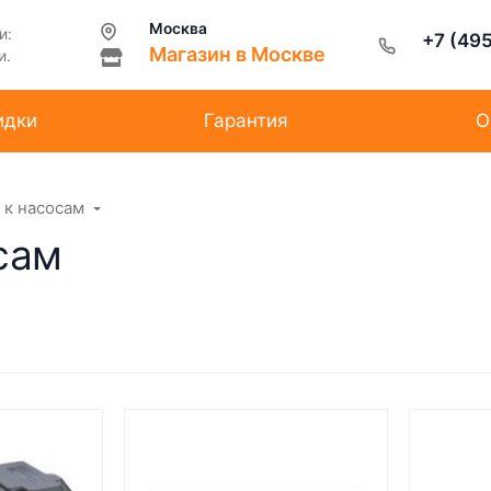
Москва
и:
+7 (49
Магазин в Москве
и.
идки
Гарантия
О
 к насосам
сам