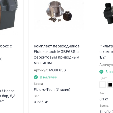
бокс с
Комплект переходников
Фильтр 
т
Fluid-o-tech MGBF63S с
с комп
ферритовым приводным
1/2"
30
магнитом
Артикул
Артикул:
MGBF63S
В н
В наличии
Цвет
Бренд
Fluid-o-Tech (Италия)
 / Насос
Вес
9 бар, 5,3
Вес
0.1 кг
льт
0.235 кг
Бренд
Singflo 