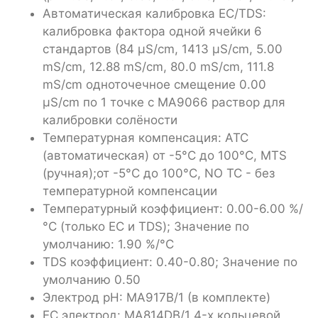
Автоматическая калибровка EC/TDS:
калибровка фактора одной ячейки 6
стандартов (84 µS/cm, 1413 µS/cm, 5.00
mS/cm, 12.88 mS/cm, 80.0 mS/cm, 111.8
mS/cm одноточечное смещение 0.00
µS/cm по 1 точке с MA9066 раствор для
калибровки солёности
Температурная компенсация: ATC
(автоматическая) от -5°С до 100°С, MTS
(ручная);от -5°С до 100°С, NO TC - без
температурной компенсации
Температурный коэффициент: 0.00-6.00 %/
°С (только EC и TDS); Значение по
умолчанию: 1.90 %/°С
TDS коэффициент: 0.40-0.80; Значение по
умолчанию 0.50
Электрод pH: MA917B/1 (в комплекте)
EC электрод: MA814DB/1 4-х кольцевой