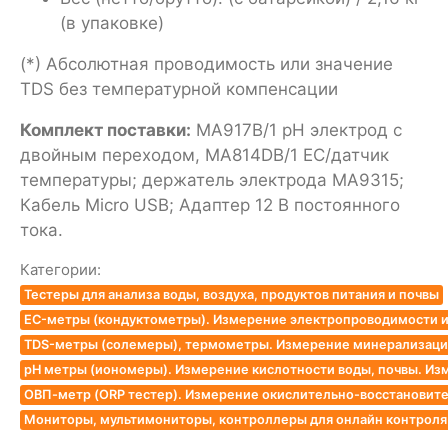
(в упаковке)
(*) Абсолютная проводимость или значение
TDS без температурной компенсации
Комплект поставки:
MA917B/1 pH электрод с
двойным переходом, MA814DB/1 EC/датчик
температуры; держатель электрода MA9315;
Кабель Micro USB; Адаптер 12 В постоянного
тока.
Категории:
Тестеры для анализа воды, воздуха, продуктов питания и почвы
EC-метры (кондуктометры). Измерение электропроводимости и
TDS-метры (солемеры), термометры. Измерение минерализации
pH метры (иономеры). Измерение кислотности воды, почвы. Из
ОВП-метр (ORP тестер). Измерение окислительно-восстановит
Мониторы, мультимониторы, контроллеры для онлайн контроля к