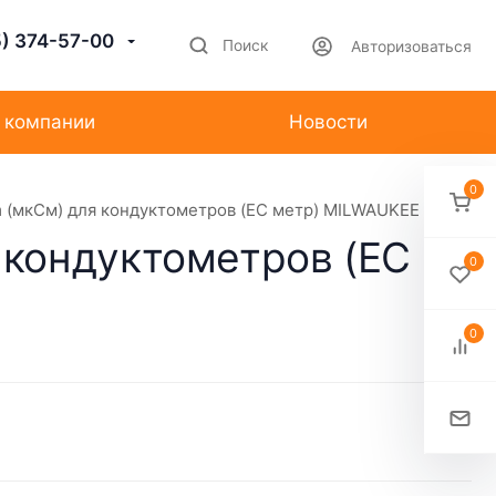
5) 374-57-00
Поиск
Авторизоваться
 компании
Новости
0
 (мкСм) для кондуктометров (EC метр) MILWAUKEE 20мл
 кондуктометров (EC
0
0