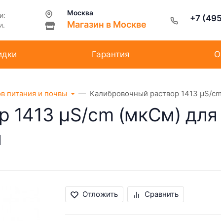
Москва
и:
+7 (49
Магазин в Москве
и.
идки
Гарантия
О
ов питания и почвы
Калибровочный раствор 1413 µS/cm
 1413 µS/cm (мкСм) для
л
Отложить
Сравнить