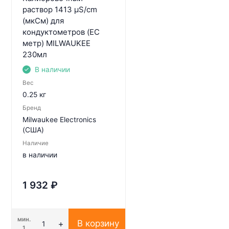
раствор 1413 µS/cm
(мкСм) для
кондуктометров (EC
метр) MILWAUKEE
230мл
В наличии
Вес
0.25 кг
Бренд
Milwaukee Electronics
(США)
Наличие
в наличии
1 932
₽
мин.
В корзину
1