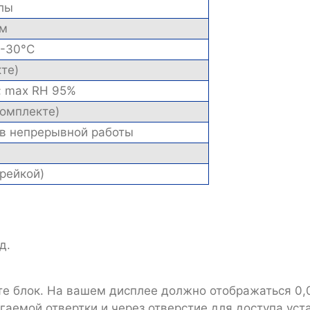
лы
ам
0-30°C
те)
F; max RH 95%
 комплекте)
ов непрерывной работы
арейкой)
д.
е блок. На вашем дисплее должно отображаться 0,0.
аемой отвертки и через отверстие для доступа уста