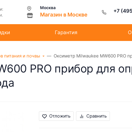
Москва
и:
+7 (49
Магазин в Москве
и.
идки
Гарантия
О
ов питания и почвы
Оксиметр Milwaukee MW600 PRO пр
W600 PRO прибор для о
ода
Отложить
Сравнить