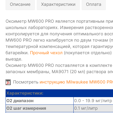
Описание
Характеристики
Оплата
Оксиметр MW600 PRO является портативным приб
школьных лабораториях. Измерения растворенног
контролируется для получения оптимального вос
MW600 PRO легко калибруется по двум точкам (п
температурной компенсацией, которая гарантир
батарейки.
Прочный чехол
(покупается отдельно)
выезде.
Оксиметр MW600 PRO поставляется в комплекте с
запасных мембраны, MA9071 (20 мл) раствора эл
Посмотреть
инструкцию Milwaukee MW600 PR
Характеристики:
O2 диапазон
0.0 - 19.9 мг/литр
O2 шаг измерения
0.1 мг/литр