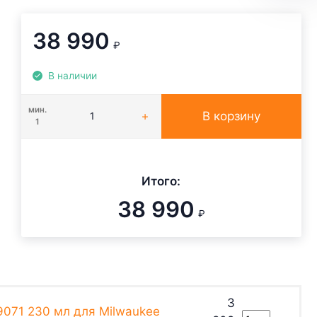
38 990
₽
В наличии
мин.
В корзину
1
Итого:
38 990
₽
3
071 230 мл для Milwaukee