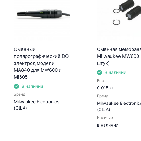
Сменный
Сменная мембрана
полярографический DO
Milwaukee MW600 
электрод модели
штук)
MA840 для MW600 и
В наличии
Mi605
Вес
В наличии
0.015 кг
Бренд
Бренд
Milwaukee Electronics
Milwaukee Electronic
(США)
(США)
Наличие
в наличии