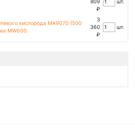
809
шт.
₽
3
улевого кислорода MA9070 (500
360
шт.
ukee MW600
₽