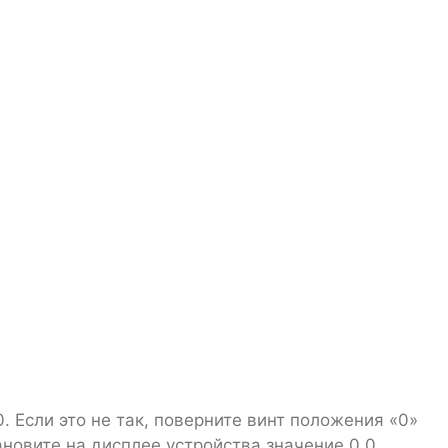
 Если это не так, поверните винт положения «0»
новите на дисплее устройства значение 0,0.