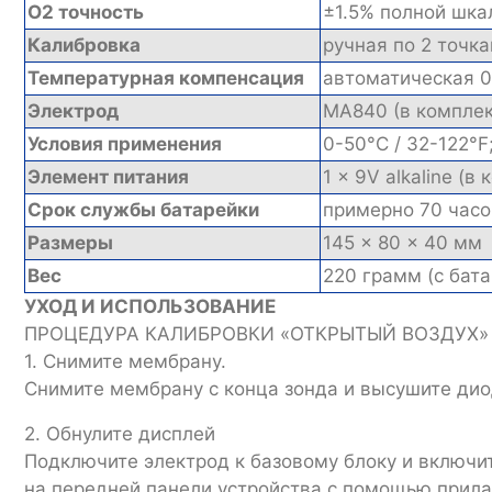
O2 точность
±1.5% полной шка
Калибровка
ручная по 2 точк
Температурная компенсация
автоматическая 
Электрод
MA840 (в комплек
Условия применения
0-50°C / 32-122°
Элемент питания
1 x 9V alkaline (в
Срок службы батарейки
примерно 70 час
Размеры
145 x 80 x 40 мм
Вес
220 грамм (с бат
УХОД И ИСПОЛЬЗОВАНИЕ
ПРОЦЕДУРА КАЛИБРОВКИ «ОТКРЫТЫЙ ВОЗДУХ»
1. Снимите мембрану.
Снимите мембрану с конца зонда и высушите дио
2. Обнулите дисплей
Подключите электрод к базовому блоку и включит
на передней панели устройства с помощью прилаг