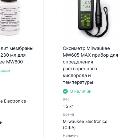
олит мембраны
Оксиметр Milwaukee
230 мл для
MW605 MAX прибор для
kee MW600
определения
растворенного
личии
кислорода и
температуры
В наличии
Вес
e Electronics
1.5 кг
Бренд
Milwaukee Electronics
ии
(США)
Наличие