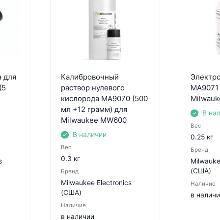
 для
Калибровочный
Электр
(5
раствор нулевого
MA9071 
кислорода MA9070 (500
Milwau
мл +12 грамм) для
В на
Milwaukee MW600
Вес
В наличии
0.25 кг
Вес
Бренд
0.3 кг
s
Milwauke
(США)
Бренд
Milwaukee Electronics
Наличие
(США)
в налич
Наличие
в наличии