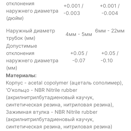
отклонения
+0.001 /
+0.001 /
наружнего диаметра
-0.003
-0.004
(дюйм)
Наружный диаметр
6мм - 22мм
4мм - 5мм
трубок (мм)
Допустимые
отклонения
+0.05 /
+0.05 /
наружнего диаметра
-0.07
-0.10
(мм)
Материалы:
Корпус - acetal copolymer (ацеталь сополимер),
'O'кольцо - NBR Nitrile rubber
(акрилнитрилбутадиеновый каучук,
синтетическая резина, нитриловая резина),
Зажимная втулка - NBR Nitrile rubber
(акрилнитрилбутадиеновый каучук,
синтетическая резина, нитриловая резина)