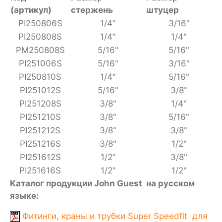
(артикул)
стержень
штуцер
PI250806S
1/4"
3/16"
PI250808S
1/4"
1/4"
PM250808S
5/16"
5/16"
PI251006S
5/16"
3/16"
PI250810S
1/4"
5/16"
PI251012S
5/16"
3/8"
PI251208S
3/8"
1/4"
PI251210S
3/8"
5/16"
PI251212S
3/8"
3/8"
PI251216S
3/8"
1/2"
PI251612S
1/2"
3/8"
PI251616S
1/2"
1/2"
Каталог продукции John Guest на русском
языке:
Фитинги, краны и трубки Super Speedfit для