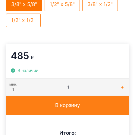
3/8" х 5/8"
1/2" х 5/8"
3/8" х 1/2"
1/2" х 1/2"
485
₽
В наличии
мин.
1
В корзину
Итого: