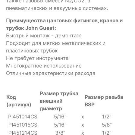
также газовых смесей N2/CO2, в
пневматических и вакуумных системах.
Преимущества цанговых фитингов, кранов и
трубок John Guest:
Быстрый монтаж - демонтаж
Подходит для мягких металлических и
пластиковых трубок
Не требует инструмента
Многократное использование
Отличные характеристики расхода
Размер трубка
Код
Размер резьба
внешний
(артикул)
BSP
диаметр
PI451014CS
5/16"
x
1/2"
PI451015CS
5/16"
x
5/8"
PI451214CS
3/8"
x
1/2"