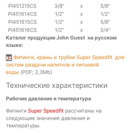
PI451215CS
3/8"
x
5/8"
PI451614CS
1/2"
x
1/2"
PI451615CS
1/2"
x
5/8"
PI451616CS
1/2"
x
3/4"
Каталог продукции John Guest на русском
языке:
Фитинги, краны и трубки Super Speedfit для
систем раздачи напитков и питьевой
воды
(PDF; 2,3Mb)
Технические характеристики
Рабочие давление и температура
Фитинги
Super Speedfit
рассчитаны на
следующие значения давления и
температуры.