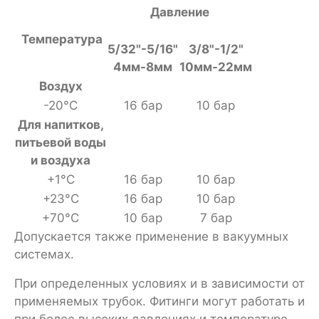
Давление
Температура
5/32"-5/16"
3/8"-1/2"
4мм-8мм
10мм-22мм
Воздух
-20°С
16 бар
10 бар
Для напитков,
питьевой воды
и воздуха
+1°С
16 бар
10 бар
+23°С
16 бар
10 бар
+70°С
10 бар
7 бар
Допускается также применение в вакуумных
системах.
При определенных условиях и в зависимости от
применяемых трубок. Фитинги могут работать и
при более высоких давлениях и температуре.