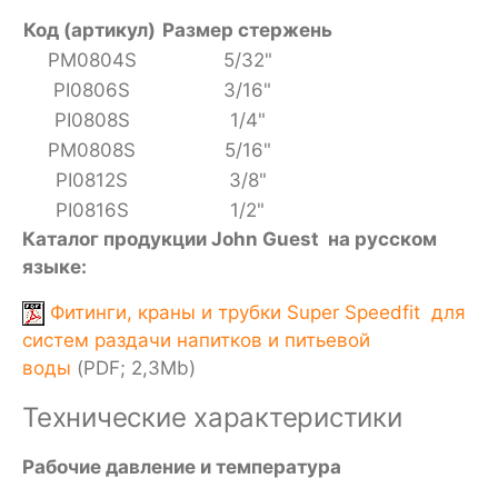
Код (артикул)
Размер стержень
PM0804S
5/32"
PI0806S
3/16"
PI0808S
1/4"
PM0808S
5/16"
PI0812S
3/8"
PI0816S
1/2"
Каталог продукции John Guest на русском
языке:
Фитинги, краны и трубки Super Speedfit для
систем раздачи напитков и питьевой
воды
(PDF; 2,3Mb)
Технические характеристики
Рабочие давление и температура