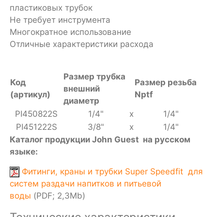
пластиковых трубок
Не требует инструмента
Многократное использование
Отличные характеристики расхода
Размер трубка
Код
Размер резьба
внешний
(артикул)
Nptf
диаметр
PI450822S
1/4"
x
1/4"
PI451222S
3/8"
x
1/4"
Каталог продукции John Guest на русском
языке:
Фитинги, краны и трубки Super Speedfit для
систем раздачи напитков и питьевой
воды
(PDF; 2,3Mb)