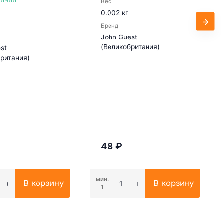
Вес
0.002 кг
Бренд
John Guest
(Великобритания)
st
ритания)
48
₽
мин.
В корзину
В корзину
1