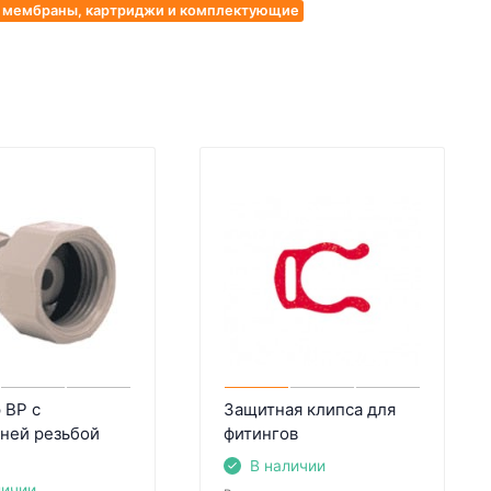
, мембраны, картриджи и комплектующие
 BP с
Защитная клипса для
ней резьбой
фитингов
В наличии
личии