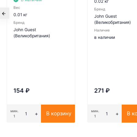
0.02 кг
Вес
Бренд
0.01 кг
John Guest
(Великобритания)
Бренд
John Guest
Наличие
(Великобритания)
в наличии
154
₽
271
₽
мин.
мин.
В корзину
В к
1
1