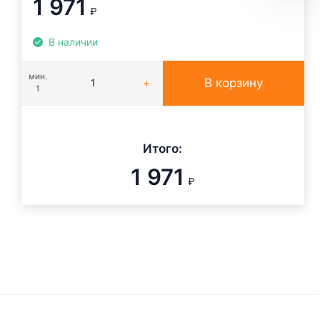
1 971
₽
В наличии
мин.
В корзину
1
Итого:
1 971
₽