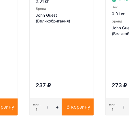
0.01 кг
Вес
Бренд
0.01 кг
John Guest
(Великобритания)
Бренд
John Gue
(Великоб
237
₽
273
₽
мин.
мин.
орзину
В корзину
1
1