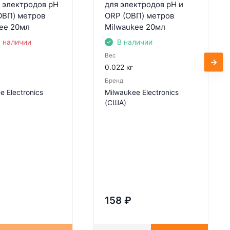
 электродов pH
для электродов pH и
ОВП) метров
ORP (ОВП) метров
ee 20мл
Milwaukee 20мл
в наличии
В наличии
Вес
0.022 кг
Бренд
e Electronics
Milwaukee Electronics
(США)
158
₽