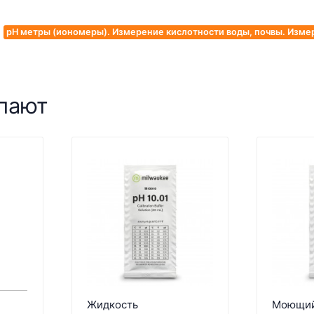
pH метры (иономеры). Измерение кислотности воды, почвы. Изме
упают
Жидкость
Моющий