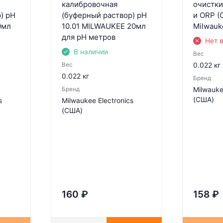
калибровочная
очистки
) pH
(буферный раствор) pH
и ORP (
0мл
10.01 MILWAUKEE 20мл
Milwauk
для pH метров
Нет 
В наличии
Вес
Вес
0.022 кг
0.022 кг
Бренд
Бренд
Milwauke
(США)
s
Milwaukee Electronics
(США)
160
₽
158
₽