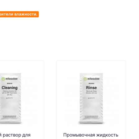
рители влажности.
 раствор для
Промывочная жидкость