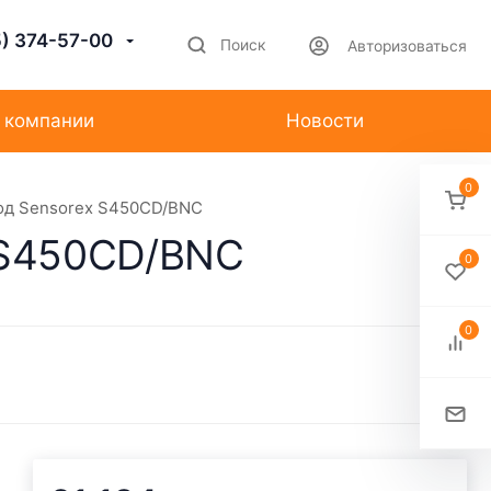
5) 374-57-00
Поиск
Авторизоваться
 компании
Новости
0
од Sensorex S450CD/BNC
 S450CD/BNC
0
0