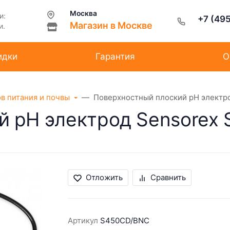
Москва
и:
+7 (49
Магазин в Москве
и.
идки
Гарантия
О
ов питания и почвы
Поверхностный плоский рН электр
й рН электрод Sensorex
Отложить
Сравнить
Артикул
S450CD/BNC