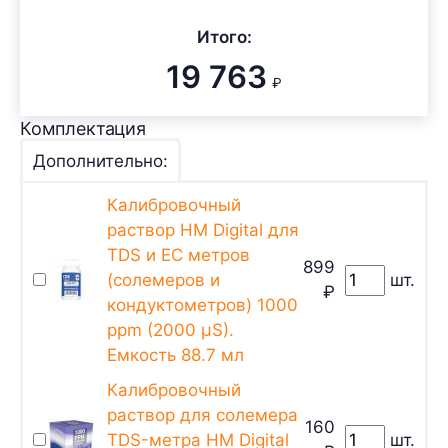
Итого:
19 763
₽
Комплектация
Дополнительно:
Калибровочный
раствор HM Digital для
TDS и EC метров
899
(солемеров и
шт.
₽
кондуктометров) 1000
ppm (2000 µS).
Емкость 88.7 мл
Калибровочный
раствор для солемера
160
TDS-метра HM Digital
шт.