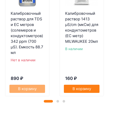
Калибровочный
Калибровочный
раствор для TDS
раствор 1413
и EC метров
µS/cm (мкСм) для
(солемеров и
кондуктометров
кондуктометров)
(EC метр)
342 ppm (700
MILWAUKEE 20мл
µS). Емкость 88.7
В наличии
мл
Нет в наличии
890
₽
160
₽
В корзину
В корзину