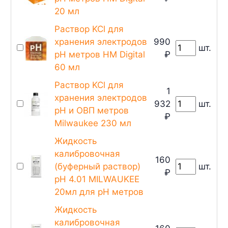
20 мл
Раствор KCl для
хранения электродов
990
шт.
pH метров HM Digital
₽
60 мл
Раствор KCl для
1
хранения электродов
932
шт.
pH и ОВП метров
₽
Milwaukee 230 мл
Жидкость
калибровочная
160
(буферный раствор)
шт.
₽
pH 4.01 MILWAUKEE
20мл для pH метров
Жидкость
калибровочная