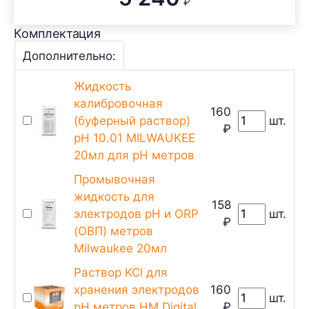
₽
Комплектация
Дополнительно:
Жидкость
калибровочная
160
(буферный раствор)
шт.
₽
pH 10.01 MILWAUKEE
20мл для pH метров
Промывочная
жидкость для
158
электродов pH и ORP
шт.
₽
(ОВП) метров
Milwaukee 20мл
Раствор KCl для
хранения электродов
160
шт.
pH метров HM Digital
₽