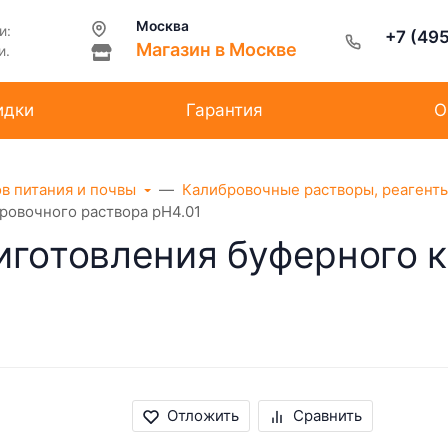
Москва
и:
+7 (49
Магазин в Москве
и.
идки
Гарантия
О
ов питания и почвы
Калибровочные растворы, реагент
ровочного раствора pH4.01
иготовления буферного 
Отложить
Сравнить