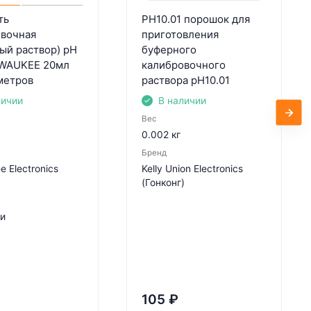
ть
PH10.01 порошок для
овочная
приготовления
ый раствор) pH
буферного
LWAUKEE 20мл
калибровочного
метров
раствора pH10.01
личии
В наличии
Вес
0.002 кг
Бренд
e Electronics
Kelly Union Electronics
(Гонконг)
ии
105
₽