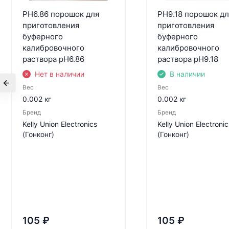
PH6.86 порошок для
PH9.18 порошок дл
приготовления
приготовления
буферного
буферного
калибровочного
калибровочного
раствора pH6.86
раствора pH9.18
Нет в наличии
В наличии
Вес
Вес
0.002 кг
0.002 кг
Бренд
Бренд
Kelly Union Electronics
Kelly Union Electronic
(Гонконг)
(Гонконг)
105
₽
105
₽