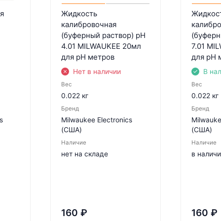
я
Жидкость
Жидкос
калибровочная
калибр
(буферный раствор) pH
(буферн
4.01 MILWAUKEE 20мл
7.01 MI
для pH метров
для pH 
Нет в наличии
В на
Вес
Вес
0.022 кг
0.022 кг
Бренд
Бренд
s
Milwaukee Electronics
Milwauke
(США)
(США)
Наличие
Наличие
нет на складе
в налич
160
₽
160
₽