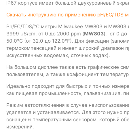
IP67 корпусе имеет большой двухуровневый экран
Скачать инструкцию по применению pH/EC/TDS 
Ph/EC/TDS/°C метры Milwaukee MW803 и MW803 из
3999 μS/cm, от 0 до 2000 ppm (
MW803
), от 0 до
50.0°C (от 32.0 до 122.0°F). Для фиксации (зап
термокомпенсацией и имеет широкий диапазон пр
искуcственных водоемах, сточных водах).
На большом дисплее также есть графические сим
пользователем, а также коэффициент температур
Идеально подходит для быстрых и точных измере
как пищевая промышленность, гальванизация, пи
Режим автоотключения в случае неиспользования
удаляется и устанавливается. Для этого нужно п
оснащены температурным сенсором, который обес
измерений.