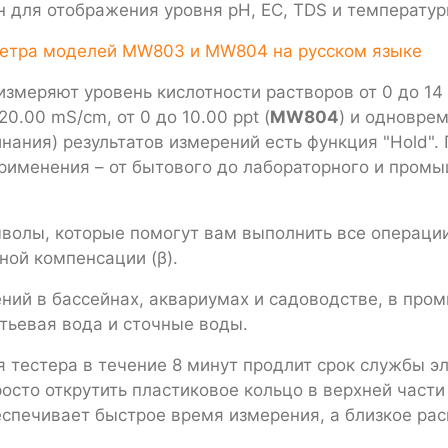
 для отображения уровня pH, EC, TDS и температуры
метра моделей MW803 и MW804 на русском языке
меряют уровень кислотности растворов от 0 до 14 
 20.00 mS/cm, от 0 до 10.00 ppt (
MW804
) и одновре
оминания) результатов измерений есть функция "Hold
именения – от бытового до лабораторного и промыш
волы, которые помогут вам выполнить все операци
ной компенсации (β).
ний в бассейнах, аквариумах и садоводстве, в про
тьевая вода и сточные воды.
 тестера в течение 8 минут продлит срок службы э
росто открутить пластиковое кольцо в верхней чаc
печивает быстрое время измерения, а близкое рас