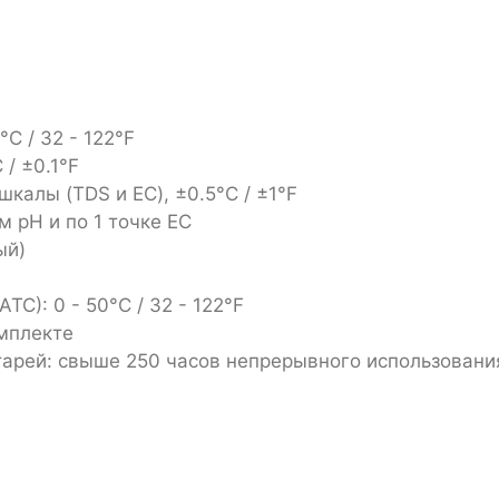
°C / 32 - 122°F
 / ±0.1°F
шкалы (TDS и EC), ±0.5°C / ±1°F
м pH и по 1 точке EC
ый)
C): 0 - 50°C / 32 - 122°F
омплекте
тарей: свыше 250 часов непрерывного использовани