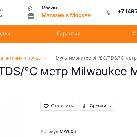
Москва
и:
+7 (49
Магазин в Москве
и.
идки
Гарантия
О
ов питания и почвы
Мультимонитор pH/EC/TDS/°С мет
TDS/°С метр Milwaukee
Отложить
Сравнить
Артикул
MW803