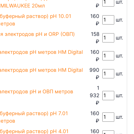
шт.
) MILWAUKEE 20мл
₽
буферный раствор) pH 10.01
160
шт.
метров
₽
я электродов pH и ORP (ОВП)
158
шт.
₽
электродов pH метров HM Digital
160
шт.
₽
электродов pH метров HM Digital
990
шт.
₽
1
 электродов pH и ОВП метров
932
шт.
₽
буферный раствор) pH 7.01
160
шт.
метров
₽
буферный раствор) pH 4.01
160