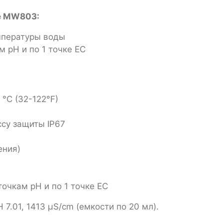
e MW803
:
емпературы воды
ам pH и по 1 точке EC
 °C (32-122°F)
су защиты IP67
ения)
точкам pH и по 1 точке EC
 7.01, 1413 μS/cm (емкости по 20 мл).