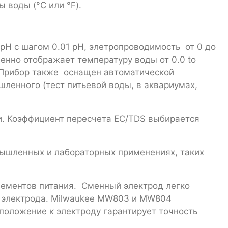
 воды (°C или °F).
pH с шагом 0.01 pH, элетропроводимость от 0 до
менно отображает температуру воды от 0.0 to
". Прибор также оснащен автоматической
ленного (тест питьевой воды, в аквариумах,
и. Коэффициент пересчета EC/TDS выбирается
мышленных и лабораторных применениях, таких
лементов питания. Сменный электрод легко
ти электрода. Milwaukee MW803 и MW804
положение к электроду гарантирует точность