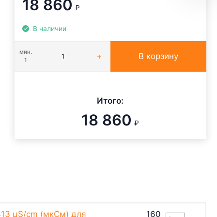
18 860
₽
В наличии
мин.
В корзину
1
Итого:
18 860
₽
13 µS/cm (мкСм) для
160