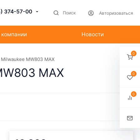
5) 374-57-00
Поиск
Авторизоваться
 компании
Новости
0
р Milwaukee MW803 MAX
 MW803 MAX
0
0