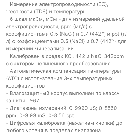
- Измерение электропроводимости (EC),
жесткости (TDS) и температуры
- 6 шкал мкСм, мСм - для измерений удельной
электропроводности; ppm (мг/л) с
коэффициентами 0.5 (NaCl) и 0.7 (442™) и ppt (г/
л) с коэффициентами 0.5 (NaCl) и 0.7 (442™) для
измерений минерализации
- Калиброван в средах KCl, 442 и NaCl 342ppm
с фактором нелинейного преобразования
- Автоматическая компенсация температуры
(ATC) с использование 3-х температурных
коэффициентов
- Влагозащитный корпус выполнен по классу
защиты IP-67
- Диапазоны измерений: 0-9990 µS; 0-8560
ppm; 0-9.99 mS; 0-8.56 ppt
- Цифровая калибровка (нажатием кнопки) до
любого уровня в пределах диапазона