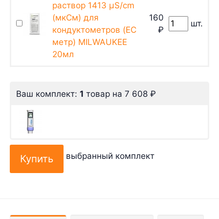
раствор 1413 µS/cm
(мкСм) для
160
шт.
кондуктометров (EC
₽
метр) MILWAUKEE
20мл
Ваш комплект:
1
товар
на
7 608
₽
выбранный комплект