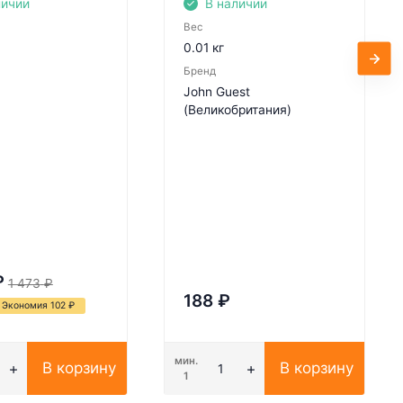
личии
В наличии
Вес
0.01 кг
Бренд
John Guest
(Великобритания)
₽
1 473
₽
188
₽
Экономия 102
₽
мин.
В корзину
В корзину
1