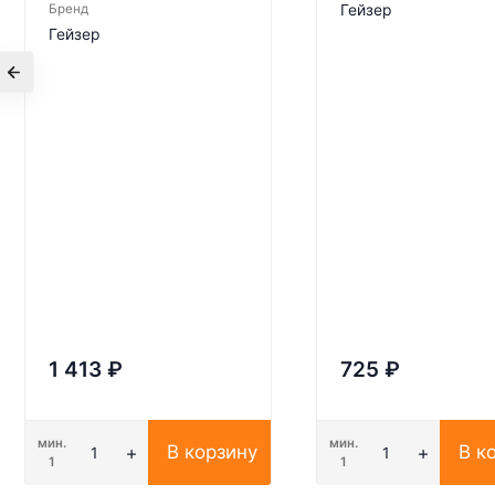
Бренд
Гейзер
Гейзер
1 413
₽
725
₽
мин.
мин.
В корзину
В к
1
1