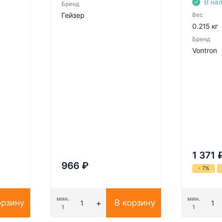
В на
Бренд
Гейзер
Вес
0.215 кг
Бренд
Vontron
1 371
966
₽
- 7%
мин.
мин.
орзину
В корзину
1
1