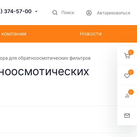
5) 374-57-00
Поиск
Авторизоваться
 компании
Новости
0
ора для обратноосмотических фильтров
тноосмотических
0
0