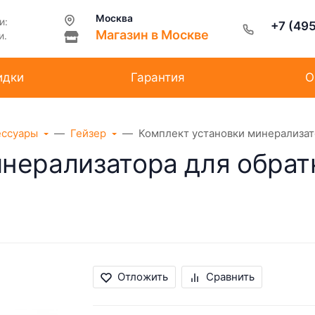
Москва
и:
+7 (49
Магазин в Москве
и.
идки
Гарантия
О
ессуары
Гейзер
Комплект установки минерализат
инерализатора для обра
Отложить
Сравнить