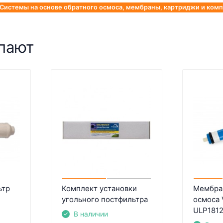
Системы на основе обратного осмоса, мембраны, картриджи и ко
упают
ьтр
Комплект установки
Мембра
угольного постфильтра
осмоса 
ULP1812
В наличии