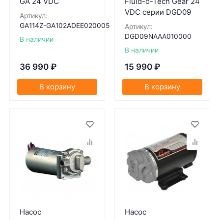
GA 24 VDC
Fluid-o-Tech Gear 24
VDC серии DGD09
Артикул:
GA114Z-GA102ADEE020005
Артикул:
DGD09NAAA010000
В наличии
В наличии
36 990
₽
15 990
₽
В корзину
В корзину
Насос
Насос