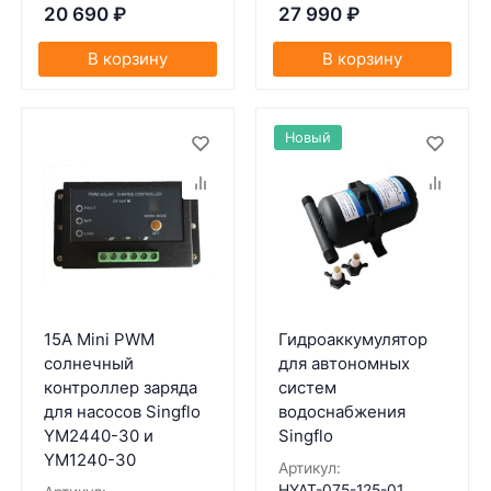
20 690
₽
27 990
₽
В корзину
В корзину
Новый
15A Mini PWM
Гидроаккумулятор
солнечный
для автономных
контроллер заряда
систем
для насосов Singflo
водоснабжения
YM2440-30 и
Singflo
YM1240-30
Артикул:
HYAT-075-125-01