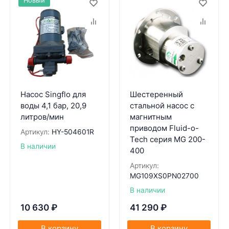
Новый
Насос Singflo для
Шестеренный
воды 4,1 бар, 20,9
стальной насос с
литров/мин
магнитным
приводом Fluid-o-
Артикул:
HY-504601R
Tech серия MG 200-
В наличии
400
Артикул:
MG109XS0PN02700
В наличии
10 630
₽
41 290
₽
В корзину
В корзину