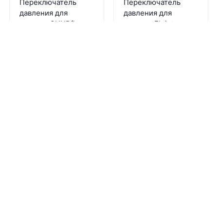
Переключатель
Переключатель
давления для
давления для
насосов SHURflo
насосов Flojet
серии 8000
Артикул:
02091100
Артикул:
94-375-18
В наличии
В наличии
5 290
₽
6 080
₽
В корзину
В корзину