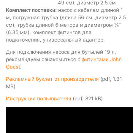
49 см), диаметр 2,5 см
Комплект поставки:
насос с кабелем длиной 1
м, погружная трубка (длина 56 см. диаметр 2,5
см), трубка длиной 6 метров и диаметром ¼”
(6.35 мм), комплект фитингов для
подключения, универсальный адаптер.
Для подключения насоса для бутылей 19 л.
рекомендуем ознакомиться с
фитингами John
Guest
.
Рекламный буклет от производителя
(pdf, 1.31
MB)
Инструкция пользователя
(pdf, 821 kB)