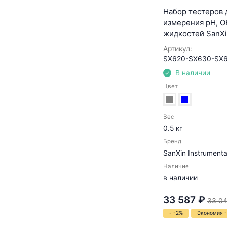
Набор тестеров 
измерения pH, О
жидкостей SanXi
Артикул:
SX620-SX630-SX
В наличии
Цвет
Вес
0.5 кг
Бренд
SanXin Instrumenta
Наличие
в наличии
33 587
₽
33 0
- -2%
Экономия 