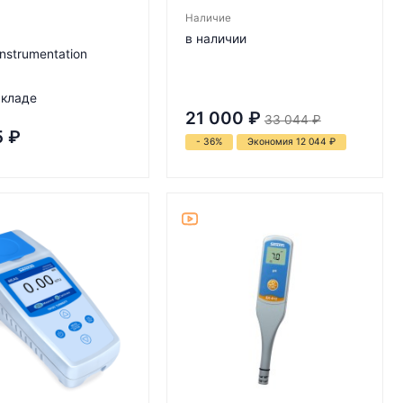
Наличие
в наличии
Instrumentation
складе
21 000
₽
33 044
₽
5
₽
- 36%
Экономия 12 044
₽