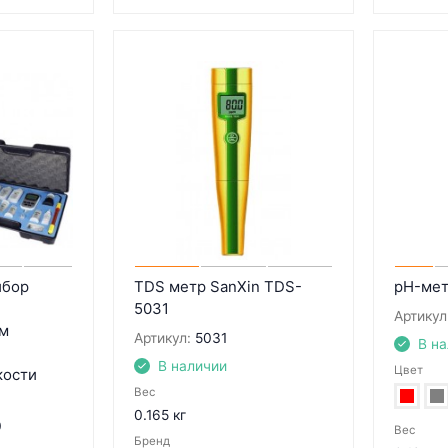
ибор
TDS метр SanXin TDS-
pH-мет
5031
Артикул
м
Артикул:
5031
В н
В наличии
Цвет
кости
Вес
0.165 кг
0
Вес
Бренд