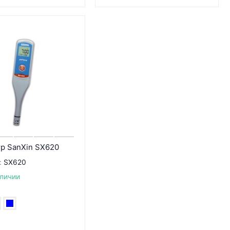
р SanXin SX620
:
SX620
аличии