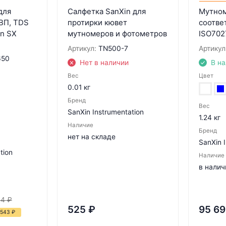
для
Салфетка SanXin для
Мутном
ВП, TDS
протирки кювет
соотве
n SX
мутномеров и фотометров
ISO702
Артикул:
TN500-7
Артикул
650
Нет в наличии
В н
Вес
Цвет
0.01 кг
Бренд
Вес
SanXin Instrumentation
1.24 кг
Наличие
Бренд
нет на складе
SanXin 
tion
Наличие
в налич
44
₽
525
₽
95 6
-543
₽