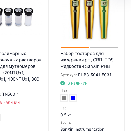
полимерных
Набор тестеров для
овочных растворов
измерения pH, ОВП, TDS
 для мутномеров
жидкостей SanXin PHB
л (20NTUx1,
Артикул:
PHB3-5041-5031
x1, 400NTUx1, 800
В наличии
Цвет
:
TN500-1
в наличии
Вес
0.5 кг
Бренд
SanXin Instrumentation