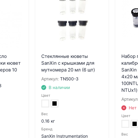
сло
Стеклянные кюветы
Набор 
тки кювет
SanXin с крышками для
калибр
еров 10
мутномера 20 мл (6 шт)
SanXin
4х20 м
Артикул:
TN500-3
100NTU
3
В наличии
NTUx1)
Цвет
Артикул
Нет 
Вес
Цвет
0.16 кг
Бренд
Вес
SanXin Instrumentation