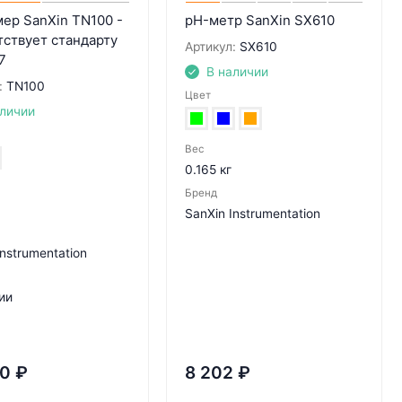
ер SanXin TN100 -
pH-метр SanXin SX610
тствует стандарту
Артикул:
SX610
7
В наличии
:
TN100
Цвет
аличии
Вес
0.165 кг
Бренд
SanXin Instrumentation
Instrumentation
ии
90
₽
8 202
₽