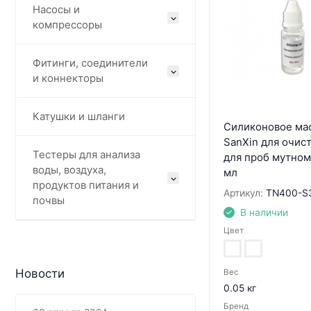
Насосы и
компрессоры
Фитинги, соединители
и коннекторы
Катушки и шланги
Силиконовое ма
SanXin для очис
Тестеры для анализа
для проб мутном
воды, воздуха,
мл
продуктов питания и
Артикул:
TN400-S
почвы
В наличии
Цвет
Новости
Вес
0.05 кг
Бренд