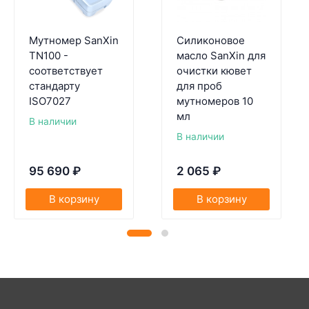
Мутномер SanXin
Силиконовое
TN100 -
масло SanXin для
соответствует
очистки кювет
стандарту
для проб
ISO7027
мутномеров 10
мл
В наличии
В наличии
95 690
₽
2 065
₽
В корзину
В корзину