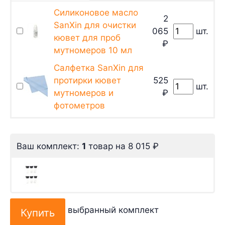
Силиконовое масло
2
SanXin для очистки
065
шт.
кювет для проб
₽
мутномеров 10 мл
Салфетка SanXin для
протирки кювет
525
шт.
мутномеров и
₽
фотометров
Ваш комплект:
1
товар
на
8 015
₽
выбранный комплект