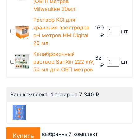
(ОВП) метров
Milwaukee 20мл
Раствор KCl для
хранения электродов
160
шт.
pH метров HM Digital
₽
20 мл
Калибровочный
821
раствор SanXin 222 mV,
шт.
₽
50 мл для ОВП метров
Ваш комплект:
1
товар
на
7 340
₽
выбранный комплект