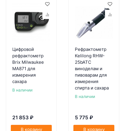
Цифровой
Рефрактометр
рефрактометр
Kelilong RHW-
Brix Milwaukee
25bATC
MA871 для
виноделам и
измерения
пивоварам для
сахара
измерения
спирта и сахара
В наличии
В наличии
21 853
₽
5 775
₽
В корзину
В корзину