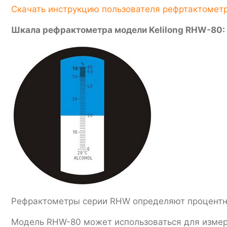
Скачать инструкцию пользователя рефртактометр
Шкала рефрактометра модели Kelilong RHW-80:
Рефрактометры серии RHW определяют процентно
Модель RHW-80 может использоваться для измерен