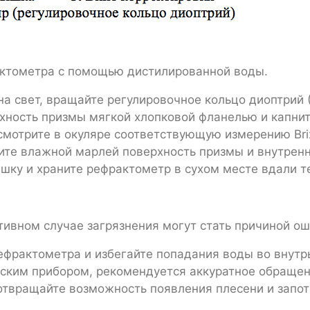
ктометра с помощью дистилированной воды.
на свет, вращайте регулировочное кольцо диоптрий 
рхность призмы мягкой хлопковой фланелью и капни
смотрите в окуляре соответствующую измерению Bri
рите влажной марлей поверхность призмы и внутрен
шку и храните рефрактометр в сухом месте вдали т
тивном случае загрязнения могут стать причиной о
рефрактометра и избегайте попадания воды во внутр
еским прибором, рекомендуется аккуратное обращени
дотвращайте возможность появления плесени и запот