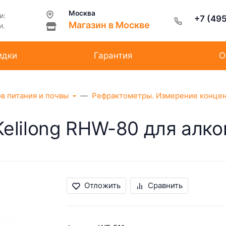
Москва
и:
+7 (49
Магазин в Москве
и.
идки
Гарантия
О
ов питания и почвы
Рефрактометры. Измерение концен
elilong RHW-80 для алко
Отложить
Сравнить