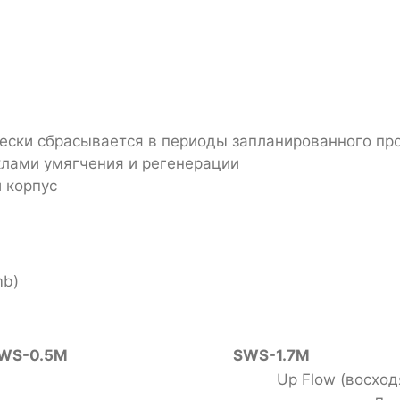
чески сбрасывается в периоды запланированного пр
клами умягчения и регенерации
 корпус
mb)
WS-0.5M
SWS-1.7M
Up Flow (восход