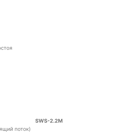
остоя
SWS-2.2M
ящий поток)