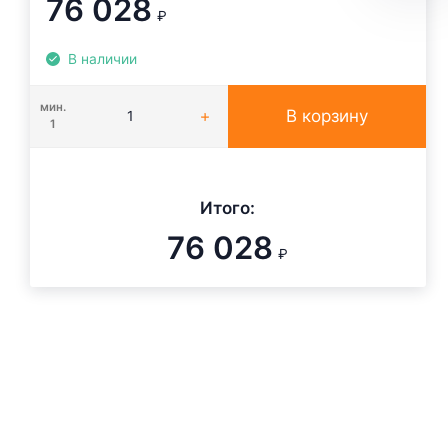
76 028
₽
В наличии
мин.
В корзину
1
Итого:
76 028
₽