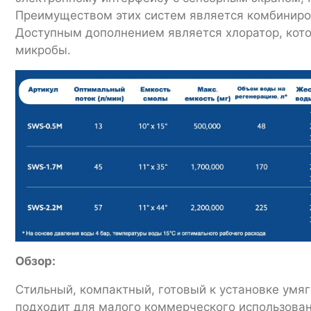
Преимуществом этих систем является комбиниро
Доступным дополнением является хлоратор, котор
микробы.
Обзор:
Стильный, компактный, готовый к установке умя
подходит для малого коммерческого использован