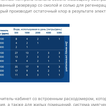
ванный резервуар со смолой и солью для регенерац
ый производит остаточный хлор в результате элект
гчитель-кабинет со встроенным расходомером, котор
ия, а также для жилых помещений, система умягче