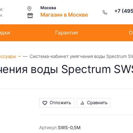
Москва
и:
+7 (49
Магазин в Москве
и.
идки
Гарантия
О
ессуары
Система-кабинет умягчения воды Spectrum S
чения воды Spectrum SW
Отложить
Сравнить
Артикул
SWS-0,5M