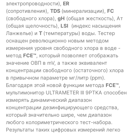
электропроводности),
ER
(cопротивления),
TDS
(минерализации),
FC
(свободного хлора),
gH
(общая жесткость), Ат
(общая щелочность),
LSI
(индекс насыщения
Ланжелье) и
T
(температуры) воды. Тестер
оснащен революционно новым методом
измерения уровня свободного хлора в воде -
метод
FCE™
, который позволяет отображать
значение ОВП в mV, а также эквивалент
концентрации свободного (остаточного) хлора
в привычном параметре мг/литр (ppm).
Благодаря этой новой функции метода
FCE™
,
мультимонитор ULTRAMETER III 9PTKA способен
измерять динамический диапазон
концентрации дезинфицирующего средства,
который значительно шире, чем диапазон
любого колориметрического тест-набора.
Результаты таких цифровых измерений легко