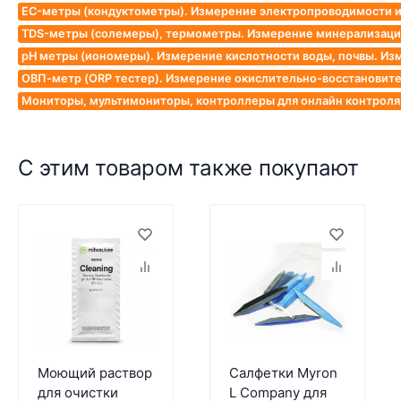
EC-метры (кондуктометры). Измерение электропроводимости и
TDS-метры (солемеры), термометры. Измерение минерализации
pH метры (иономеры). Измерение кислотности воды, почвы. Из
ОВП-метр (ORP тестер). Измерение окислительно-восстановит
Мониторы, мультимониторы, контроллеры для онлайн контроля к
С этим товаром также покупают
Моющий раствор
Салфетки Myron
для очистки
L Company для