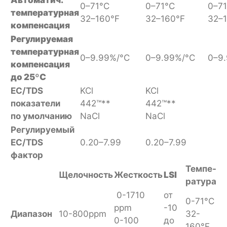
0–71°C
0–71°C
0–7
температурная
32–160°F
32–160°F
32–
компенсация
Регулируемая
температурная
0–9.99%/°C
0–9.99%/°C
0–9
компенсация
до 25ºC
EC/TDS
KCl
KCl
показатели
442™**
442™**
по умолчанию
NaCl
NaCl
Регулируемый
EC/TDS
0.20–7.99
0.20–7.99
фактор
Темпе-
Щелочность
Жесткость
LSI
ратура
0-1710
от
0-71°C
ppm
-10
Диапазон
10-800ppm
32-
0-100
до
160°F