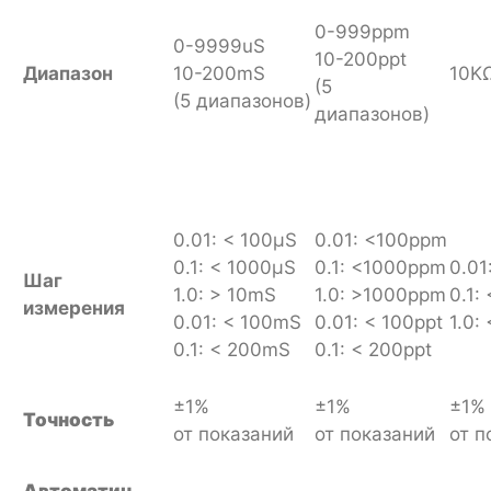
0-999ppm
0-9999uS
10-200ppt
Диапазон
10-200mS
10K
(5
(5 диапазонов)
диапазонов)
0.01: < 100µS
0.01: <100ppm
0.1: < 1000µS
0.1: <1000ppm
0.01
Шаг
1.0: > 10mS
1.0: >1000ppm
0.1:
измерения
0.01: < 100mS
0.01: < 100ppt
1.0:
0.1: < 200mS
0.1: < 200ppt
±1%
±1%
±1%
Точность
от показаний
от показаний
от п
Автоматич.