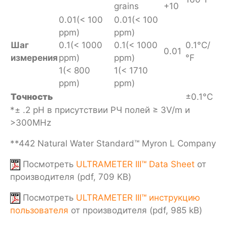
grains
+10
0.01(< 100
0.01(< 100
ppm)
ppm)
Шаг
0.1(< 1000
0.1(< 1000
0.1°C/
0.01
измерения
ppm)
ppm)
°F
1(< 800
1(< 1710
ppm)
ppm)
Точность
±0.1°C
*± .2 pH в присутствии РЧ полей ≥ 3V/m и
>300MHz
**442 Natural Water Standard™ Myron L Company
Посмотреть
ULTRAMETER III™ Data Sheet
от
производителя (pdf, 709 KB)
Посмотреть
ULTRAMETER III™ инструкцию
пользователя
от производителя (pdf, 985 kB)