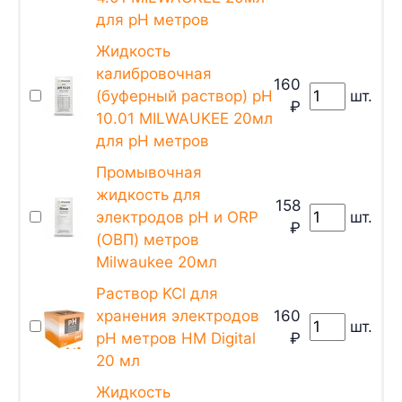
для pH метров
Жидкость
калибровочная
160
(буферный раствор) pH
шт.
₽
10.01 MILWAUKEE 20мл
для pH метров
Промывочная
жидкость для
158
электродов pH и ORP
шт.
₽
(ОВП) метров
Milwaukee 20мл
Раствор KCl для
хранения электродов
160
шт.
pH метров HM Digital
₽
20 мл
Жидкость