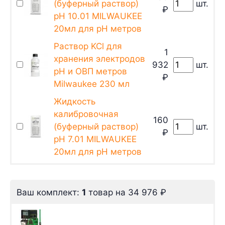
(буферный раствор)
шт.
₽
pH 10.01 MILWAUKEE
20мл для pH метров
Раствор KCl для
1
хранения электродов
932
шт.
pH и ОВП метров
₽
Milwaukee 230 мл
Жидкость
калибровочная
160
(буферный раствор)
шт.
₽
pH 7.01 MILWAUKEE
20мл для pH метров
Ваш комплект:
1
товар
на
34 976
₽