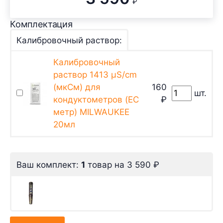
₽
Комплектация
Калибровочный раствор:
Калибровочный
раствор 1413 µS/cm
(мкСм) для
160
шт.
кондуктометров (EC
₽
метр) MILWAUKEE
20мл
Ваш комплект:
1
товар
на
3 590
₽