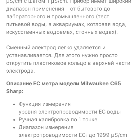
µS/cm с шагом 1 µS/cm. Прибор имеет широкий
диапазон применения – от бытового до
лабораторного и промышленного (тест
питьевой воды, в аквариумах, котловая вода,
искусcтвенных водоемах, сточных водах).
Сменный электрод легко удаляется и
устанавливается. Для этого нужно просто
открутить пластиковое кольцо в верхней чаcти
электрода.
Описание EC метра модели
Milwaukee
C65
Sharp:
Функция измерения
уровня электропроводимости EC воды
Ручная калибровка по 1 точке
Диапазон измерения
электропроводимости EC: до 1999 µS/cm