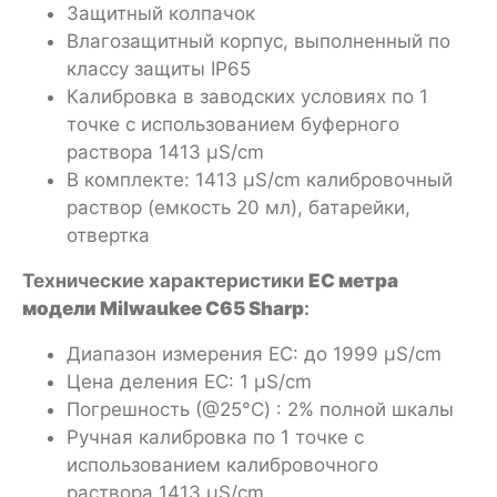
Защитный колпачок
Влагозащитный корпус, выполненный по
классу защиты IP65
Калибровка в заводских условиях по 1
точке с использованием буферного
раствора 1413 µS/cm
В комплекте: 1413 µS/cm калибровочный
раствор (емкость 20 мл), батарейки,
отвертка
Технические характеристики
EC метра
модели
Milwaukee
C65 Sharp
:
Диапазон измерения EC: до 1999 µS/cm
Цена деления EC: 1 µS/cm
Погрешность (@25°C) : 2% полной шкалы
Ручная калибровка по 1 точке с
использованием калибровочного
раствора 1413 µS/cm