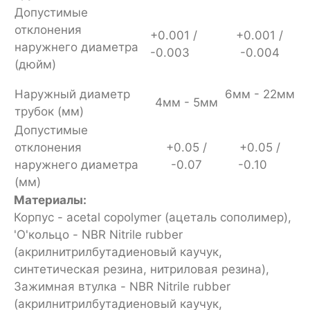
Допустимые
отклонения
+0.001 /
+0.001 /
наружнего диаметра
-0.003
-0.004
(дюйм)
Наружный диаметр
6мм - 22мм
4мм - 5мм
трубок (мм)
Допустимые
отклонения
+0.05 /
+0.05 /
наружнего диаметра
-0.07
-0.10
(мм)
Материалы:
Корпус - acetal copolymer (ацеталь сополимер),
'O'кольцо - NBR Nitrile rubber
(акрилнитрилбутадиеновый каучук,
синтетическая резина, нитриловая резина),
Зажимная втулка - NBR Nitrile rubber
(акрилнитрилбутадиеновый каучук,