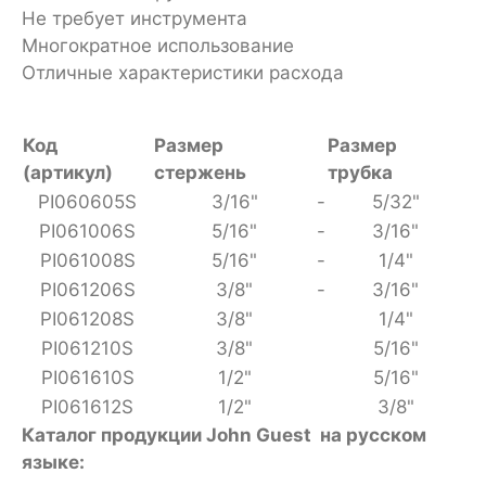
Не требует инструмента
Многократное использование
Отличные характеристики расхода
Код
Размер
Размер
(артикул)
стержень
трубка
PI060605S
3/16"
-
5/32"
PI061006S
5/16"
-
3/16"
PI061008S
5/16"
-
1/4"
PI061206S
3/8"
-
3/16"
PI061208S
3/8"
1/4"
PI061210S
3/8"
5/16"
PI061610S
1/2"
5/16"
PI061612S
1/2"
3/8"
Каталог продукции John Guest на русском
языке: