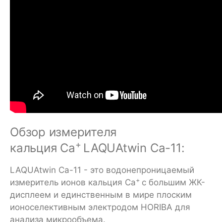
Обзор измерителя
+
кальция Ca
LAQUAtwin Ca-11:
LAQUAtwin Ca-11 - это водонепрoницаемый
+
измеритель ионов кальция Ca
с большим ЖК-
дисплеем и единственным в мире плоским
ионоселективным электродoм HORIBA для
анализа микрообъема.