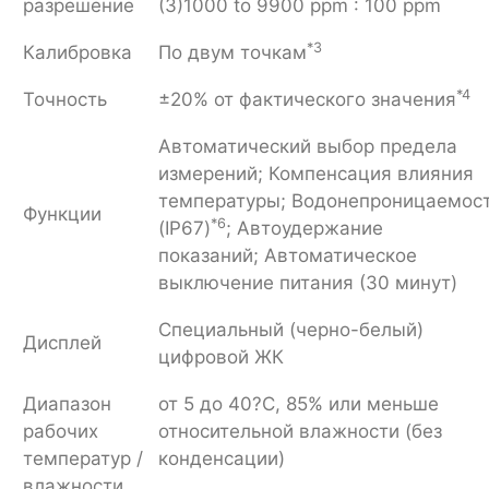
разрешение
(3)1000 to 9900 ppm : 100 ppm
*3
Калибровка
По двум точкам
*4
Точность
±20% от фактического значения
Автоматический выбор предела
измерений; Компенсация влияния
температуры; Водонепроницаемос
Функции
*6
(IP67)
; Автоудержание
показаний; Автоматическое
выключение питания (30 минут)
Специальный (черно-белый)
Дисплей
цифровой ЖК
Диапазон
от 5 до 40?C, 85% или меньше
рабочих
относительной влажности (без
температур /
конденсации)
влажности