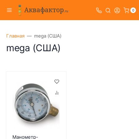
0
Главная
mega (США)
mega (США)
Манометр-