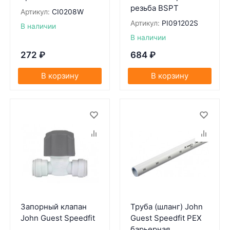
резьба BSPT
Артикул:
CI0208W
Артикул:
PI091202S
В наличии
В наличии
272
₽
684
₽
В корзину
В корзину
Запорный клапан
Труба (шланг) John
John Guest Speedfit
Guest Speedfit PEX
барьерная