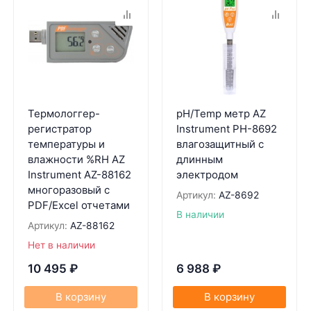
Термологгер-
pH/Temp метр AZ
регистратор
Instrument PH-8692
температуры и
влагозащитный с
влажности %RH AZ
длинным
Instrument AZ-88162
электродом
многоразовый с
Артикул:
AZ-8692
PDF/Excel отчетами
В наличии
Артикул:
AZ-88162
Нет в наличии
10 495
₽
6 988
₽
В корзину
В корзину