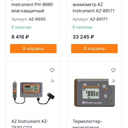
Instrument PH-8690
анемометр AZ
влагозащитный
Instrument AZ-89171
Артикул:
AZ-8690
Артикул:
AZ-89171
В наличии
В наличии
8 416
₽
33 245
₽
В корзину
В корзину
AZ Instrument AZ-
Термологгер-
7530 CO2
регистратор