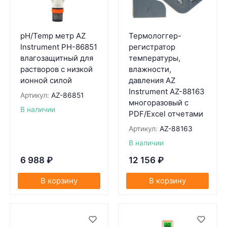
pH/Temp метр AZ
Термологгер-
Instrument PH-86851
регистратор
влагозащитный для
температуры,
растворов с низкой
влажности,
ионной силой
давления AZ
Instrument AZ-88163
Артикул:
AZ-86851
многоразовый с
В наличии
PDF/Excel отчетами
Артикул:
AZ-88163
В наличии
6 988
₽
12 156
₽
В корзину
В корзину