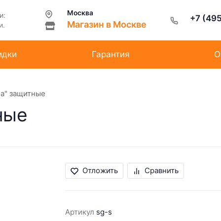
Москва
и:
+7 (49
Магазин в Москве
и.
идки
Гарантия
О
а" защитные
ные
Отложить
Сравнить
Артикул
sg-s