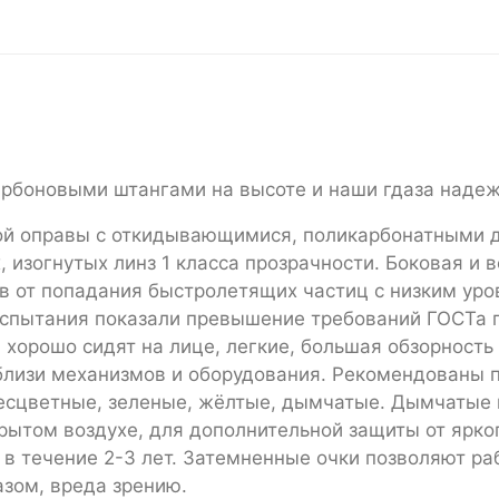
арбоновыми штангами на высоте и наши гдаза надеж
ной оправы с откидывающимися, поликарбонатными 
 изогнутых линз 1 класса прозрачности. Боковая и 
в от попадания быстролетящих частиц с низким уров
пытания показали превышение требований ГОСТа по
и хорошо сидят на лице, легкие, большая обзорнос
вблизи механизмов и оборудования. Рекомендованы п
есцветные, зеленые, жёлтые, дымчатые. Дымчатые 
рытом воздухе, для дополнительной защиты от ярко
 течение 2-3 лет. Затемненные очки позволяют раб
азом, вреда зрению.