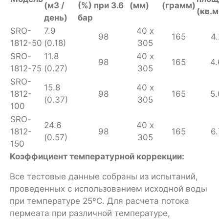
(м3 /
(%) при 3.6
(мм)
(грамм)
(кв.м
день)
бар
SRO-
7.9
40 x
98
165
4.
1812-50
(0.18)
305
SRO-
11.8
40 х
98
165
4.
1812-75
(0.27)
305
SRO-
15.8
40 x
1812-
98
165
5.
(0.37)
305
100
SRO-
24.6
40 x
1812-
98
165
6.
(0.57)
305
150
Коэффициент температурной коррекции:
Все тестовые данные собраны из испытаний,
проведенных с использованием исходной воды
при температуре 25ºC. Для расчета потока
пермеата при различной температуре,