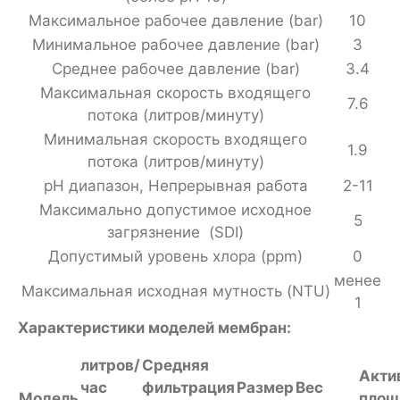
Максимальное рабочее давление (bar)
10
Минимальное рабочее давление (bar)
3
Среднее рабочее давление (bar)
3.4
Максимальная скорость входящего
7.6
потока (литров/минуту)
Минимальная скорость входящего
1.9
потока (литров/минуту)
pH диапазон, Непрерывная работа
2-11
Максимально допустимое исходное
5
загрязнение (SDI)
Допустимый уровень хлора (ppm)
0
менее
Максимальная исходная мутность (NTU)
1
Характеристики моделей мембран:
литров/
Средняя
Акти
час
фильтрация
Размер
Вес
Модель
площ