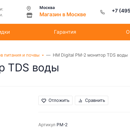
Москва
и:
+7 (49
Магазин в Москве
и.
идки
Гарантия
О
ов питания и почвы
HM Digital PM-2 монитор TDS воды
ор TDS воды
Отложить
Сравнить
Артикул
PM-2