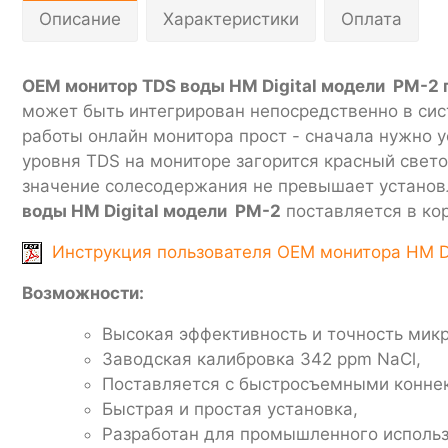
Описание
Характеристики
Оплата
ОЕМ монитор TDS воды HM Digital модели PM-2 
может быть интегрирован непосредственно в си
работы онлайн монитора прост - сначала нужно 
уровня TDS на мониторе загорится красный свет
значение солесодержания не превышает установле
воды HM Digital модели PM-2
поставляется в кор
Инструкция пользователя OEM монитора HM Dig
Возможности:
Высокая эффективность и точность мик
Заводская калибровка 342 ppm NaCl,
Поставляется с быстросъемными коннект
Быстрая и простая установка,
Разработан для промышленного исполь