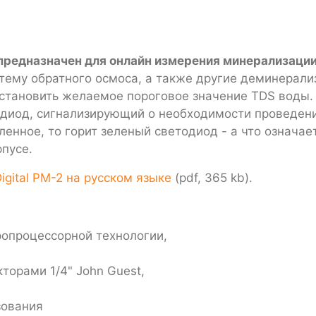
предназначен для онлайн измерения минерализаци
стему обратного осмоса, а также другие деминерал
установить желаемое пороговое значение TDS воды.
одиод, сигнализирующий о необходимости проведени
нное, то горит зеленый светодиод - а что означает,
пусе.
ital PM-2 на русском языке
(pdf, 365 kb).
ропроцессорной технологии,
орами 1/4" John Guest,
зования